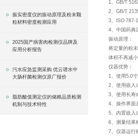
1、GB/T 51
2、GB/T 2
振实密度仪的振动原理及粉末颗
3、ISO 787-11
粒材料密度检测应用
4、中国药典2
振动原理：
2025国产病害肉检测仪品牌及
将定量的粉末
应用分析报告
体积不再减小
仪器优势：
污水应急监测采购 优云谱水中
1、使用5.
大肠杆菌检测仪原厂报价
2、使用嵌入
3、使用长寿
脂肪酸值测定仪的储粮品质检测
4、操作界面
机制与技术特性
5、内置嵌入
6、测量结果
7、仪器运行