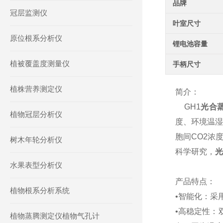
品牌
冠层监测仪
叶室尺寸
原位根系分析仪
锂电池容量
植被覆盖度测量仪
手柄尺寸
植株营养测定仪
简介：
GH1
光合
植物冠层分析仪
度、环境温湿
胞间CO2浓度
树木年轮分析仪
科学研究，
光
水果表型分析仪
产品特点：
植物根系分析系统
•智能化：采
•高稳定性：
植物蒸腾测定仪植物气孔计