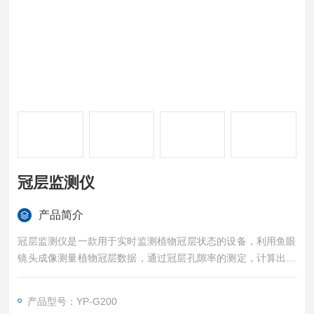
冠层监测仪
产品简介
冠层监测仪是一款用于实时监测植物冠层状态的设备，利用鱼眼
镜头成像测量植物冠层数据，通过冠层孔隙率的测定，计算出冠
层结构参数；这是目前世界上各种冠层仪一致采用的原理，该方
法是各类方法中精确、省力、省时、快捷方便的方法。为指导田
产品型号：YP-G200
园合理施肥、现代化农场高效管理提供可靠的科学依据，广泛应