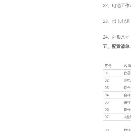
22、电池工
23、供电电
24、外形尺寸：2
五、配置清单:
序号
名 
01
仪器
02
充电
03
铝合
04
合格
05
采样
06
操作
07
U盘
08
数据