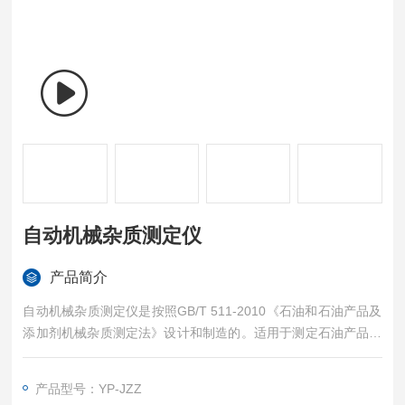
自动机械杂质测定仪
产品简介
自动机械杂质测定仪是按照GB/T 511-2010《石油和石油产品及
添加剂机械杂质测定法》设计和制造的。适用于测定石油产品中
的各种烃、重质油、润滑油及添加剂的机械杂质含量。可广泛应
用于电力、石油、化工、商检及科研部门。内置无油免维护真空
产品型号：YP-JZZ
泵，金属浴恒温漏斗，仪器主机即可完成所有功能，无需外接真