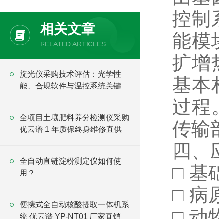
控制
相关文章
能模
RELATED ARTICLES
扩增
旋光仪采购技术评估：光学性
基本
能、合规软件与温控系统关键指
标
过程
全项目土壤肥料养分检测仪采购
传输
优云谱 1 年质保终身维修直供
四、
全自动直链淀粉测定仪如何使
□ 
用？
□ 
便携式全自动核酸提取一体机系
□ 
统 优云谱 YP-NT01 厂家直销