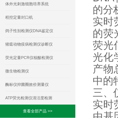
体外光刺激细胞培养系统
的分
程控定量封口机
实时
的荧
鸽子性别检测仪DNA鉴定仪
荧光
猪瘟动物疫病检测仪诊断仪
光化
荧光定量PCR仪核酸检测仪
产物
微生物检测仪
中的
酶标仪抑菌圈效价测量仪
三、
ATP荧光检测仪清洁度检测
实时
查看全部产品 >>
由基