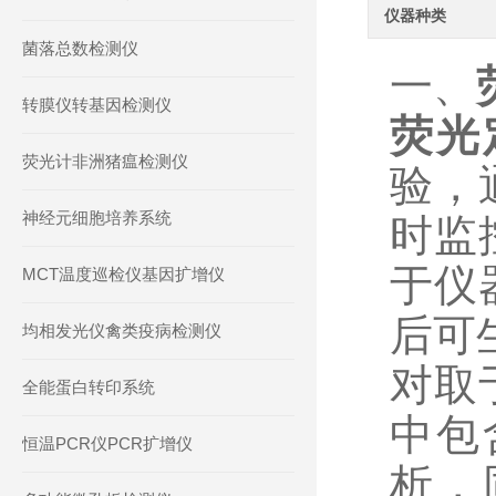
仪器种类
菌落总数检测仪
一、
转膜仪转基因检测仪
荧光
荧光计非洲猪瘟检测仪
验，
神经元细胞培养系统
时监
于仪
MCT温度巡检仪基因扩增仪
后可
均相发光仪禽类疫病检测仪
对取
全能蛋白转印系统
中包
恒温PCR仪PCR扩增仪
析，