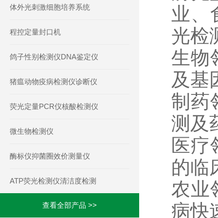
体外光刺激细胞培养系统
业、
光检
程控定量封口机
生物
鸽子性别检测仪DNA鉴定仪
及基
猪瘟动物疫病检测仪诊断仪
制药
荧光定量PCR仪核酸检测仪
测及
微生物检测仪
医疗
酶标仪抑菌圈效价测量仪
的临
ATP荧光检测仪清洁度检测
农业
病快
查看全部产品 >>