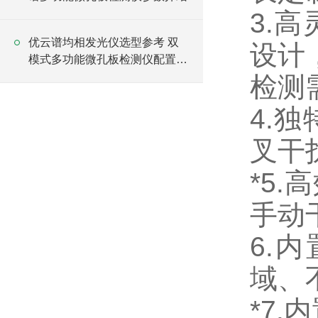
3.
优云谱均相发光仪选型参考 双
设计
模式多功能微孔板检测仪配置全
解析
检测
4.
叉干
*5
手动
6.
域、
*7