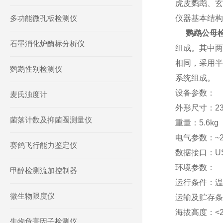
虎皮鹦鹉、玄
多功能微孔板检测仪
仪器基本结构
鹦鹉公母
石墨消化炉酶标分析仪
组成。其中两
相同，采用半
鹦鹉性别检测仪
系统组成。
设备参数：
麦氏浊度计
外形尺寸：235
菌落计数及抑菌圈测量仪
重量：5.6kg
电气参数：~22
赛鸽飞行能力鉴定仪
数据接口：US
环境参数：
甲醇检测流加控制器
运行条件：温度
微生物限度仪
运输及贮存条件
海拔高度：<2
生物危害因子检测仪