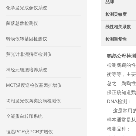
品牌
化学发光成像仪系统
检测灵敏度
菌落总数检测仪
线性相关系数
转膜仪转基因检测仪
检测重复性
荧光计非洲猪瘟检测仪
鹦鹉公母检测
检测鹦鹉的性
神经元细胞培养系统
衡等等，主要
总之，鹦鹉性
MCT温度巡检仪基因扩增仪
保正确知道鹦
均相发光仪禽类疫病检测仪
DNA检测：
这是常用的鹦
全能蛋白转印系统
样本通常是从
检测品种：
恒温PCR仪PCR扩增仪