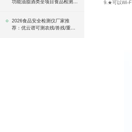
功能油脂酒类全项目食品检测仪
9.★可以Wi
批发
2026食品安全检测仪厂家推
荐：优云谱可测农残/兽残/重金
属/添加剂/真菌毒素