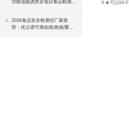
功能油脂酒类全项目食品检测仪
9.★可以Wi
批发
2026食品安全检测仪厂家推
荐：优云谱可测农残/兽残/重金
属/添加剂/真菌毒素