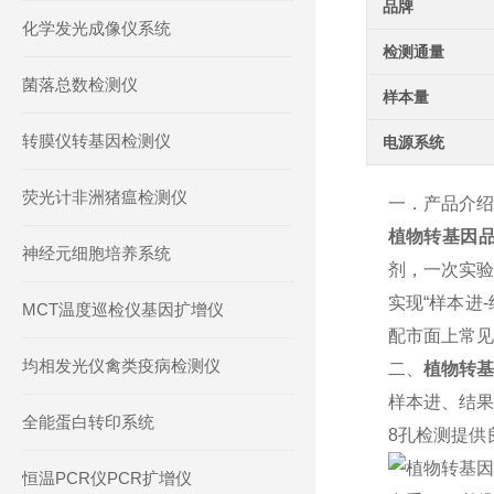
品牌
化学发光成像仪系统
检测通量
菌落总数检测仪
样本量
转膜仪转基因检测仪
电源系统
荧光计非洲猪瘟检测仪
一．产品介绍
植物转基因
神经元细胞培养系统
剂，一次实验
实现“样本进
MCT温度巡检仪基因扩增仪
配市面上常见
均相发光仪禽类疫病检测仪
二、
植物转基
样本进、结果
全能蛋白转印系统
8孔检测提供
恒温PCR仪PCR扩增仪