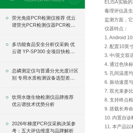
ELISA实
毒理评估及生
荧光免疫PCR检测仪推荐 优云
监测方面，它
谱荧光PCR检测仪器PCR检测
仪器特点：
仪厂家
1. Andr
多功能食品安全分析仪采购 优
2. 配置1
云谱 YP-SP300 全项目快检设
3. 中/英
备直供
4. 通过色
总磷测定仪与普通分光光度计区
5. 孔间温
别 专用水质检测设备选型差异
6. 振动速
详解
7. 双光束
饮用水微生物检测仪品牌推荐
8. 支持终
优云谱技术优势分析
9. 搭载长
10. 内置
2026年梯度PCR仪采购决策参
11. 本产
考：五大评估维度与品牌解析