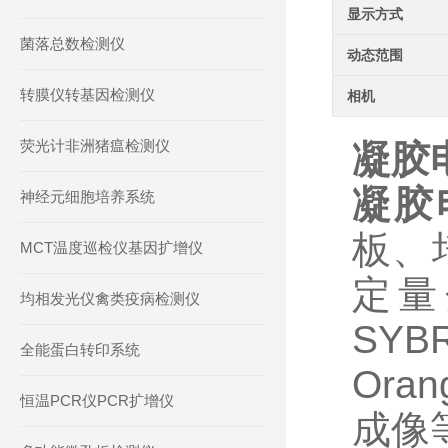
显示方式
菌落总数检测仪
动态范围
转膜仪转基因检测仪
相机
荧光计非洲猪瘟检测仪
凝胶
凝胶
神经元细胞培养系统
板、
MCT温度巡检仪基因扩增仪
定量
均相发光仪禽类疫病检测仪
SYB
全能蛋白转印系统
Ora
恒温PCR仪PCR扩增仪
成像