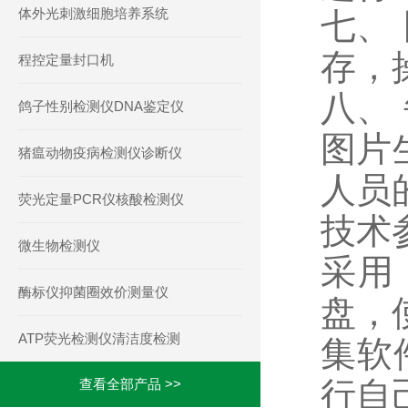
体外光刺激细胞培养系统
七、
存，
程控定量封口机
八、
鸽子性别检测仪DNA鉴定仪
图片
猪瘟动物疫病检测仪诊断仪
人员
荧光定量PCR仪核酸检测仪
技术
微生物检测仪
采用 
酶标仪抑菌圈效价测量仪
盘，
ATP荧光检测仪清洁度检测
集软
行自
查看全部产品 >>