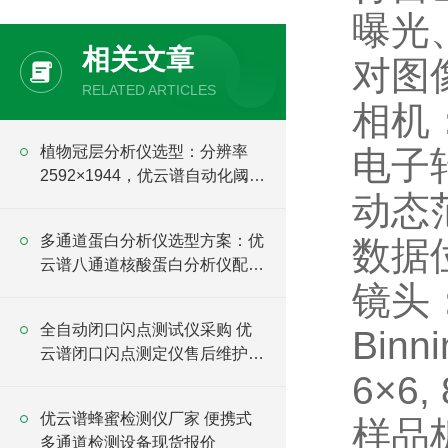
曝光
相关文章
对图
RELATED ARTICLES
相机
植物冠层分析仪选型：分辨率
电子
2592×1944，优云谱自动化阈值
动态范
调节避免主观误差
多通道蛋白分析仪选型方案：优
数据位
云谱八通道核酸蛋白分析仪配置
镜头
解析
全自动闭口闪点测试仪采购 优
Binn
云谱闭口闪点测定仪售后维护保
障
6×6, 
优云谱蜂蜜检测仪厂家 便携式
样品板
多通道检测设备现货报价