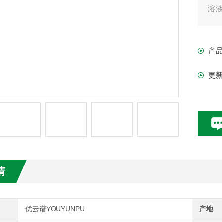
溶
交
产
更
情
优云谱YOUYUNPU
产地