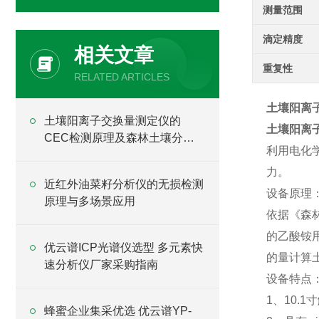
测量范围
滴定精度
相关文章
重复性
RELATED ARTICLES
土壤阳离
土壤阳离子交换量测定仪的
土壤阳离
CEC检测原理及森林土壤分析
利用电化
应用
力。
近红外油菜籽分析仪的无损检测
设备原理
原理与多场景应用
依据《森林
的乙酸铵
优云谱ICP光谱仪选型 多元素快
的量计算
速分析仪厂家采购指南
设备特点
1、10.1
蜂蜜企业集采优选 优云谱YP-