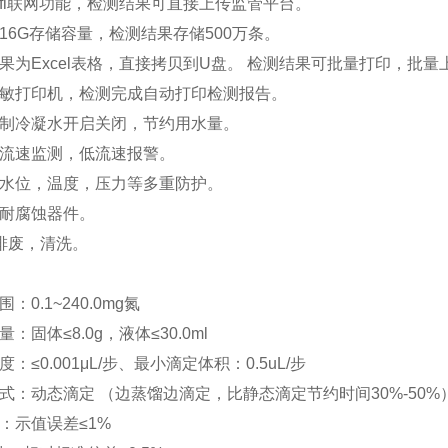
ifi联网功能，检测结果可直接上传监管平台。
16G存储容量，检测结果存储500万条。
果为Excel表格，直接拷贝到U盘。 检测结果可批量打印，批量
热敏打印机，检测完成自动打印检测报告。
控制冷凝水开启关闭，节约用水量。
水流速监测，低流速报警。
器水位，温度，压力等多重防护。
强耐腐蚀器件。
排废，清洗。
：
：0.1~240.0mg氮
：固体≤8.0g，液体≤30.0ml
：≤0.001μL/步、最小滴定体积：0.5uL/步
式：动态滴定 （边蒸馏边滴定，比静态滴定节约时间30%-50%
：示值误差≤1%