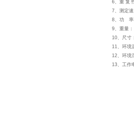
6、重 复
7、测定速
8、功 率：
9、重量：1
10、尺寸：
11、环境温
12、环境
13、工作电