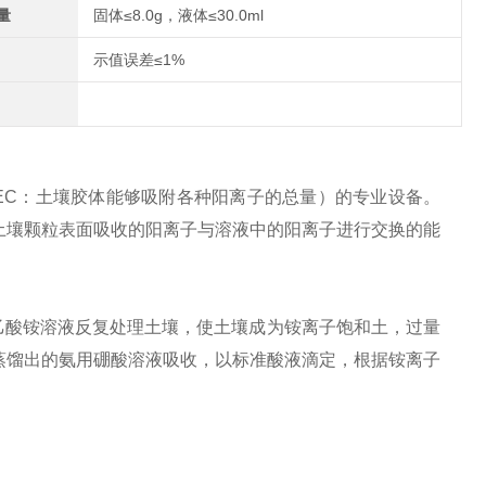
量
固体≤8.0g，液体≤30.0ml
示值误差≤1%
EC：土壤胶体能够吸附各种阳离子的总量）的专业设备。
土壤颗粒表面吸收的阳离子与溶液中的阳离子进行交换的能
l/L的乙酸铵溶液反复处理土壤，使土壤成为铵离子饱和土，过量
蒸馏出的氨用硼酸溶液吸收，以标准酸液滴定，根据铵离子