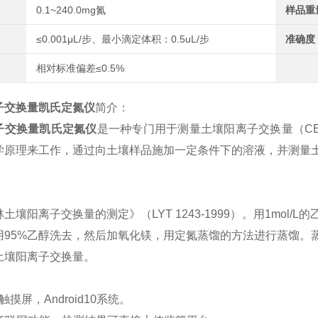
0.1~240.0mg氮
样品重
≤0.001μL/步、最小滴定体积：0.5uL/步
准确度
相对标准偏差≤0.5%
子交换量凯氏定氮仪
简介：
子交换量凯氏定氮仪
是一种专门用于测量土壤阳离子交换量（C
学原理来工作，通过向土壤样品施加一定条件下的溶液，并测量
：
土壤阳离子交换量的测定》（LYT 1243-1999）。用1mo
用95%乙醇洗去，然后加氧化镁，用定氮蒸馏的方法进行蒸馏。
土壤阳离子交换量。
：
寸触摸屏，Android10系统。