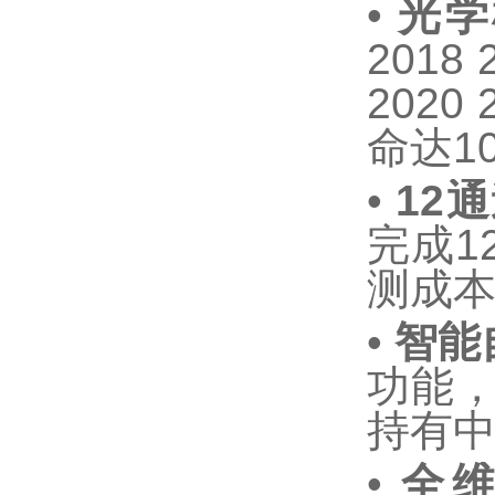
•
光学
2018 
2020 
命达
1
•
12
通
完成
1
测成
•
智能
功能
持有
•
全