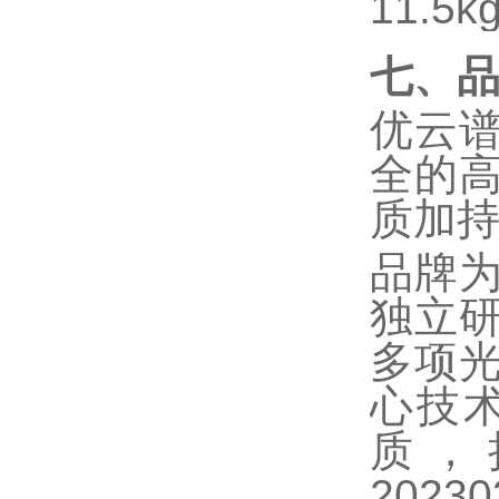
11.5k
七、
优云
全的
质加
品牌
独立
多项
心技
质，
2023