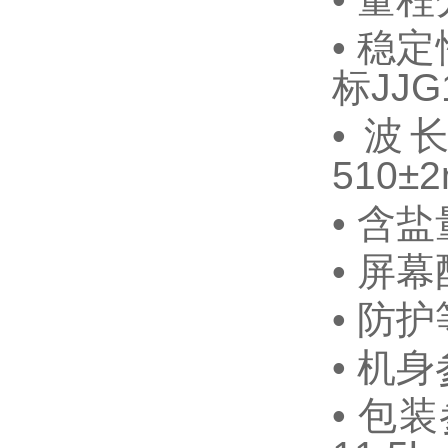
•
稳定
标
JJG
•
波
510±2
•
含盐
•
屏幕
•
防护
•
机身
•
包装