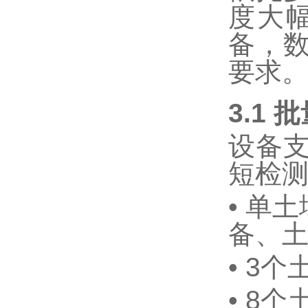
度大
备，
要求
3.1
批
设备
短检
•
单土
备、
•
3
个
•
8
个