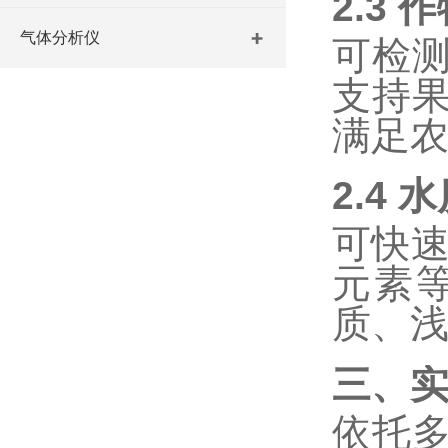
2.3
作
气体分析仪
可检
支持
满足
2.4
水
可快
元素
质、
三、
依托