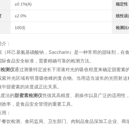
±0.1%(A)
稳定性
度
±2.0%
线性误
100次
检测比
简介：
环己基氨基磺酸钠，Saccharin）是一种常用的甜味剂，
国际食品安全标准，需要精确可靠的检测方法。
素检测仪
通过测量特定波长下溶液对光的吸收程度来确定甜蜜素
紫外光区域有明显吸收峰的复合物。当用适当波长的光照射这种溶液时，
液中甜蜜素的浓度成正比关系。
度法的
甜蜜素检测仪
凭借其高精度、易操作以及广泛的适用性
测效率，是食品安全管理的重要工具。
应用：
于餐饮检测、食药监局、卫生部门、肉制品食品深加工企业、商