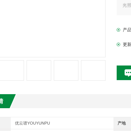
光照
吸
产
更
情
优云谱YOUYUNPU
产地