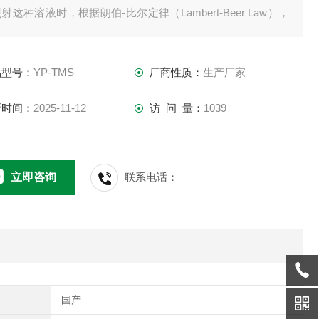
射这种溶液时，根据朗伯-比尔定律（Lambert-Beer Law），
光度与溶液中甜蜜素的浓度成正比关系。
品型号：
YP-TMS
厂商性质：
生产厂家
新时间：
2025-11-12
访 问 量：
1039
立即咨询
联系电话：
国产