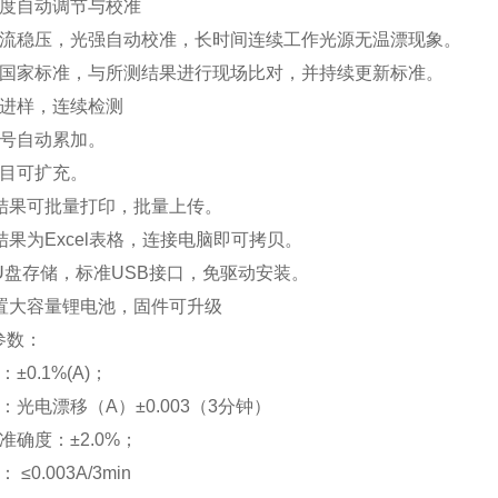
亮度自动调节与校准
恒流稳压，光强自动校准，长时间连续工作光源无温漂现象。
新国家标准，与所测结果进行现场比对，并持续更新标准。
断进样，连续检测
编号自动累加。
项目可扩充。
测结果可批量打印，批量上传。
结果为Excel表格，连接电脑即可拷贝。
U盘存储，标准USB接口，免驱动安装。
配置大容量锂电池，固件可升级
参数：
±0.1%(A)；
：光电漂移（A）±0.003（3分钟）
准确度：±2.0%；
≤0.003A/3min