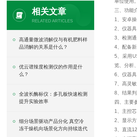
单位使用
相关文章
三、功能
1、安卓
RELATED ARTICLES
2、仪器具
3、检测
高通量微波消解仪与有机肥料样
品消解的关系是什么？
4、配备
5、采用
览、分析
优云谱辣度检测仪的作用是什
么？
6、仪器
7、高灵
8、结果
全波长酶标仪：多孔板快速检测
提升实验效率
四、主要
1、主控芯
2、显示
细分场景驱动产品分化 真空冷
冻干燥机向场景化方向持续迭代
3、直流1