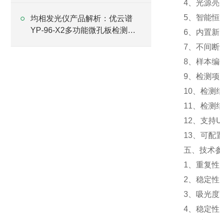
4、光源
5、智能
均相发光仪产品解析：优云谱
YP-96-X2多功能微孔板检测仪
6、内置
技术特点介绍
7、不间
8、样本
9、检测
10、检
11、检测
12、支持
13、可
五、技术
1、重复性：
2、稳定性
3、吸光度
4、稳定性： 