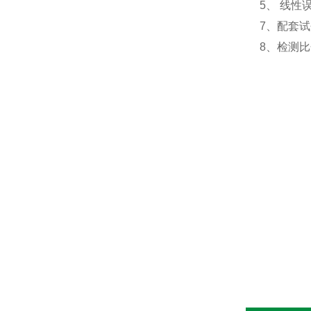
5、 线性误
7、配套试
8、检测比