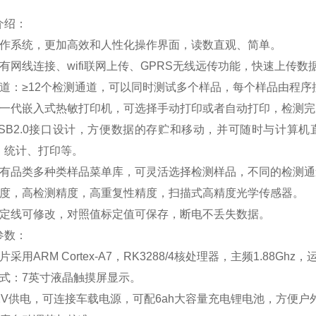
。
介绍：
操作系统，更加高效和人性化操作界面，读数直观、简单。
有网线连接、wifi联网上传、GPRS无线远传功能，快速上传数
通道：≥12个检测通道，可以同时测试多个样品，每个样品由程
新一代嵌入式热敏打印机，可选择手动打印或者自动打印，检测
USB2.0接口设计，方便数据的存贮和移动，并可随时与计算
、统计、打印等。
具有品类多种类样品菜单库，可灵活选择检测样品，不同的检测
敏度，高检测精度，高重复性精度，扫描式高精度光学传感器。
判定线可修改，对照值标定值可保存，断电不丢失数据。
参数：
片采用ARM Cortex-A7，RK3288/4核处理器，主频1.88G
方式：7英寸液晶触摸屏显示。
2V供电，可连接车载电源，可配6ah大容量充电锂电池，方便户