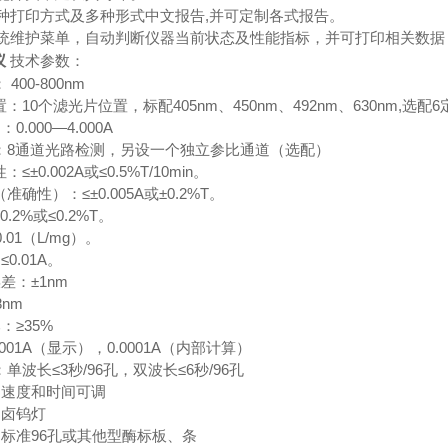
供多种打印方式及多种形式中文报告,并可定制各式报告。
用系统维护菜单，自动判断仪器当前状态及性能指标，并可打印相关数据
仪
技术参数：
400-800nm
：10个滤光片位置，标配405nm、450nm、492nm、630nm,选配
.000―4.000A
：8通道光路检测，另设一个独立参比通道（选配）
≤±0.002A或≤0.5%T/10min。
准确性）：≤±0.005A或±0.2%T。
.2%或≤0.2%T。
.01（L/mg）。
0.01A。
差：±1nm
nm
：≥35%
001A（显示），0.0001A（内部计算）
单波长≤3秒/96孔，双波长≤6秒/96孔
：速度和时间可调
：卤钨灯
标准96孔或其他型酶标板、条