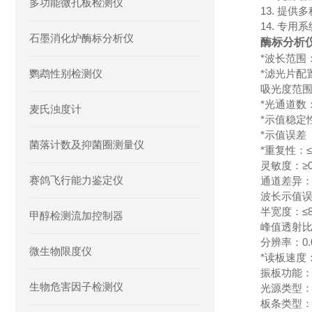
多功能微孔板检测仪
13. 提
14. 专
石墨消化炉酶标分析仪
酶标分析
*波长范围： 
鹦鹉性别检测仪
*滤光片配置
吸光度范围：0
*光通道数
麦氏浊度计
*示值稳定性：
*示值误差（
菌落计数及抑菌圈测量仪
*重复性：≤0
灵敏度：≥0
赛鸽飞行能力鉴定仪
通道差异：≤
波长示值误
半宽度：≤8
甲醇检测流加控制器
峰值透射比
分辨率：0.
微生物限度仪
*读板速度：
振板功能
生物危害因子检测仪
光源类型
板条类型：