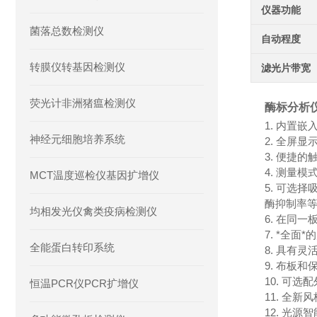
仪器功能
菌落总数检测仪
自动程度
转膜仪转基因检测仪
滤光片带宽
荧光计非洲猪瘟检测仪
酶标分析
1. 内置
神经元细胞培养系统
2. 全屏
3. 便捷
4. 测量
MCT温度巡检仪基因扩增仪
5. 可选
酶抑制率
均相发光仪禽类疫病检测仪
6. 在同
7. *全
全能蛋白转印系统
8. 具有
9. 布板
10. 可
恒温PCR仪PCR扩增仪
11. 全
12. 光