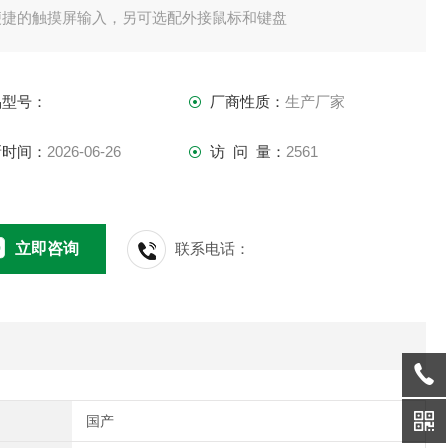
 便捷的触摸屏输入，另可选配外接鼠标和键盘
. 测量模式：单波长检测，双波长检测，两点法，动力学法，酶
制率，终点法、速率法。
品型号：
厂商性质：
生产厂家
新时间：
2026-06-26
访 问 量：
2561
立即咨询
联系电话：
国产