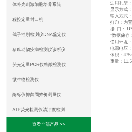
适用孔型：
体外光刺激细胞培养系统
显示方式：
输入方式
程控定量封口机
打印：内
接  口： 
鸽子性别检测仪DNA鉴定仪
*数据储存
使用环境：温
电源电压：22
猪瘟动物疫病检测仪诊断仪
体积：475
重量：11.5
荧光定量PCR仪核酸检测仪
微生物检测仪
酶标仪抑菌圈效价测量仪
ATP荧光检测仪清洁度检测
查看全部产品 >>