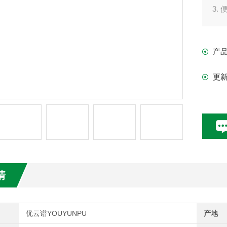
3.
4
抑
产
更
情
优云谱YOUYUNPU
产地