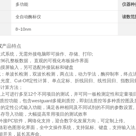
多功能
仪器种
全自动酶标仪
读数范
8~10nm
仪
产品特点
嵌入式系统，无需外接电脑即可操作、存储、打印;
显示96孔整板数据， 直观的可视化布板操作界面
的触摸屏输入，另可选配外接鼠标和键盘
模式：单波长检测，双波长检测，两点法，动力学法，酶抑制率，终点
择吸光度、Cut-Off定性计算、单点定标、折线回归、线性回归、指数回归
等计算方法；
一板上可进行多至12个不同项目的测试，并可同一板检测定性和定量项
面*的质控功能，包含westguard多规则质控，即刻法质控等多种质控
灵活的定性公式输入功能，满足各种相同及不同试剂的不同的参数设置
和保存导入功能，大幅提高常用项目的测试效率
选配外接PC软件，网络化支持，迎合数字化发展方向，可定制上传。
新风格彩色图形化界面，全中文操作系统，支持鼠标、键盘，支持输入法
源智能开关，延长其寿命。