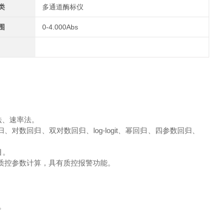
类
多通道酶标仪
围
0-4.000Abs
法、速率法。
、对数回归、双对数回归、log-logit、幂回归、四参数回归、
目。
图及质控参数计算，具有质控报警功能。
。
。