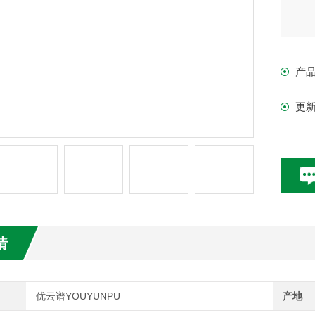
产
更
情
优云谱YOUYUNPU
产地