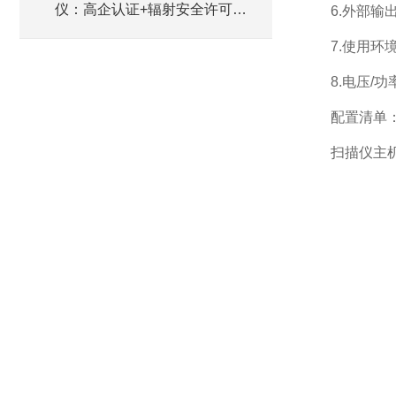
仪：高企认证+辐射安全许可，
6.外部输出
招采无忧
7.使用环境
8.电压/功率
配置清单
扫描仪主