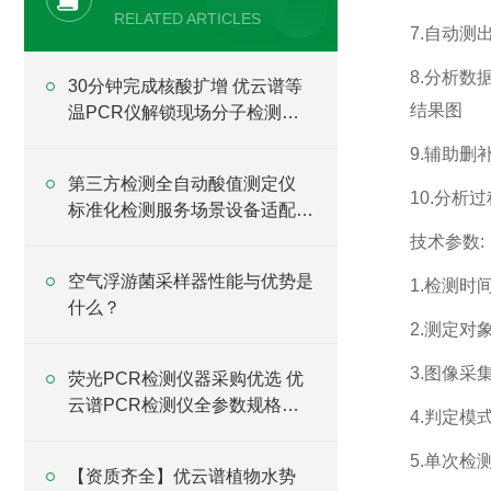
RELATED ARTICLES
7.自动
8.分析
30分钟完成核酸扩增 优云谱等
结果图
温PCR仪解锁现场分子检测新
可能
9.辅助删
第三方检测全自动酸值测定仪
10.分
标准化检测服务场景设备适配盘
点
技术参数:
空气浮游菌采样器性能与优势是
1.检测时间
什么？
2.测定对
3.图像采
荧光PCR检测仪器采购优选 优
云谱PCR检测仪全参数规格齐
4.判定模
全
5.单次检测
【资质齐全】优云谱植物水势