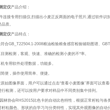
测定仪
产品介绍：
软件连接专用扫描仪,扫描出小麦正反两面的电子照片,通过软件
类品质。
测定仪
产品特点：
法符合GB_T22504.1-2008粮油检验粮食感官检验辅助图谱、GB
人工目测检测，客观、快速、准确的检测小麦的不*率。
计算机专用软件处理数据，功能多。
排列简便，操作使用简单、便捷。
麦原始图像界面，用户可以通过点击“查看小麦图像"界面可以查看样品
进行检测，还可以按用户要求对样品中不同类别集中排列。
**园林协会RHS2015比色卡的自动比色特性，根据正常籽粒
对籽粒颜色、形状的自学习与分类特性，实现其外观图像的自动分类