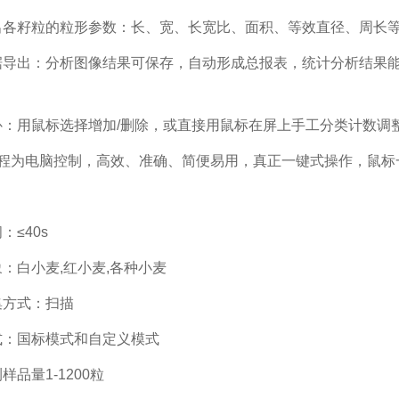
测出各籽粒的粒形参数：长、宽、长宽比、面积、等效直径、周长
数据导出：分析图像结果可保存，自动形成总报表，统计分析结果能
补：用鼠标选择增加/删除，或直接用鼠标在屏上手工分类计数调整
析过程为电脑控制，高效、准确、简便易用，真正一键式操作，鼠
：≤40s
象：白小麦,红小麦,各种小麦
集方式：扫描
式：国标模式和自定义模式
样品量1-1200粒