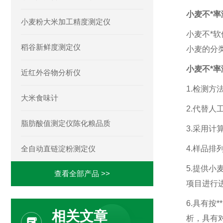
小麦不*率
小麦粉大米加工精度测定仪
小麦不*
稻谷新鲜度测定仪
小麦的分
小麦不*率
近红外谷物分析仪
1.检测方
大米食味计
2.代替
脂肪酸值测定仪陈化粮品质
3.采用
全自动直链淀粉测定仪
4.样品
5.提供小
查看全部产品 >>
项目进行
6.具有按
相关文章
析，具有