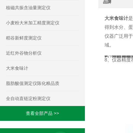
品牌
核磁共振含油量测定仪
大米食味计
是
小麦粉大米加工精度测定仪
得到水分、蛋
仪器广泛用于
稻谷新鲜度测定仪
域。
大米食味计
产
近红外谷物分析仪
具有如下几个
1、评价客观
2、分析快速
3、样品无需
4、样品池可
5、支持远程
6、可语音操
7、操作简单
8、仪器精度符
三、主要技术
1、检测指标
2、应用场景
3、检测样本
4、检测方式
5、测量样品量
6、仪器尺寸：3
7、重量：小于
8、主屏尺寸：
9、使用环境温
10、储存环境
11、使用环境
12、光源使用
13、整机功率
14、适配器供电
15、光谱提取波
16、光谱提取
17、电池容量
测量对象：粳
测量项目：
测量范围和精
品质度（食味
水分：测量范围
蛋白质：测量范
直链淀粉：测量
采用样品无损
检测时间小于9
大米水分、蛋白等
仪器符合LS/T
品
大米食味计
脂肪酸值测定仪陈化粮品质
全自动直链淀粉测定仪
查看全部产品 >>