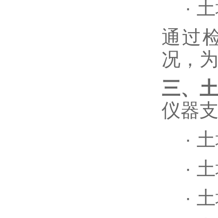
·
土
通过
况，
三、
仪器
·
土
·
土
·
土