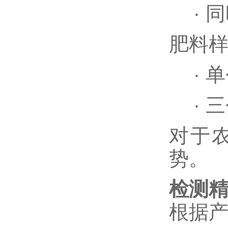
·
同
肥料
·
单
·
三
对于
势。
检测
根据