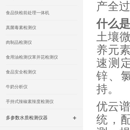
产全
食品快检前处理一体机
什么
真菌毒素检测仪
土壤
肉制品检测仪
养元
食用油检测仪苯并芘检测仪
速测
食品安全检测仪
锌、
持。
牛奶分析仪
手持式辣椒素辣度检测仪
优云
统，
多参数水质检测仪器