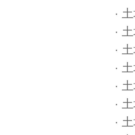
·
土
·
土
·
土
·
土
·
土
·
土
·
土