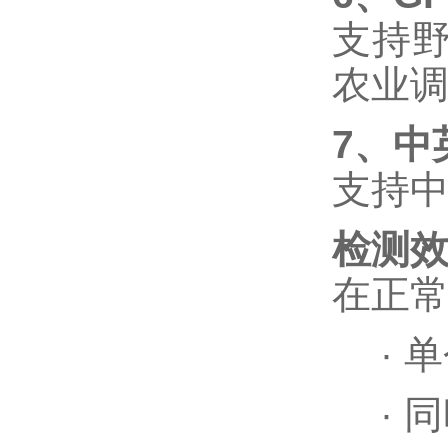
支持
农业
7
、中
支持
检测
在正
·
单
·
同