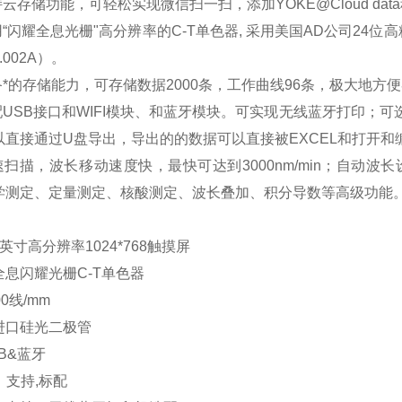
持云存储功能，可轻松实现微信扫一扫，添加YOKE@Cloud d
用“闪耀全息光栅"高分辨率的C-T单色器, 采用美国AD公司24位
002A）。
备*的存储能力，可存储数据2000条，工作曲线96条，极大地方
配USB接口和WIFI模块、和蓝牙模块。可实现无线蓝牙打印；可选
以直接通过U盘导出，导出的的数据可以直接被EXCEL和打开
快速扫描，波长移动速度快，最快可达到3000nm/min；自
学测定、定量测定、核酸测定、波长叠加、积分导数等高级功能
英寸高分辨率1024*768触摸屏
息闪耀光栅C-T单色器
0线/mm
进口硅光二极管
B&蓝牙
：支持,标配