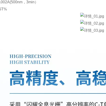
002A(500nm，3min）
5T%