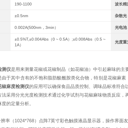
190-1100
波长精
±0.5nm
杂散光
0.002A(500nm，3min）
光电池
±0.5%T,±0.004Abs（0 ~ 0.5A）;±0.008Abs（0.5 ~
光度重
1A）
检测仪
是用来测量花椒或花椒制品（如花椒油）中引起麻味的主
由于其中含有的不饱和脂肪酸酰胺类化合物，特别是花椒麻素（如hydr
花椒麻度检测仪
的应用可以确保食品品质控制、调味品标准符合
方法采用分光光度检测技术通过化学试剂与花椒麻味物质反应，
麻度的定量分析。
分辨率（1024*768）点阵7英寸彩色触摸液晶显示器，操作界面