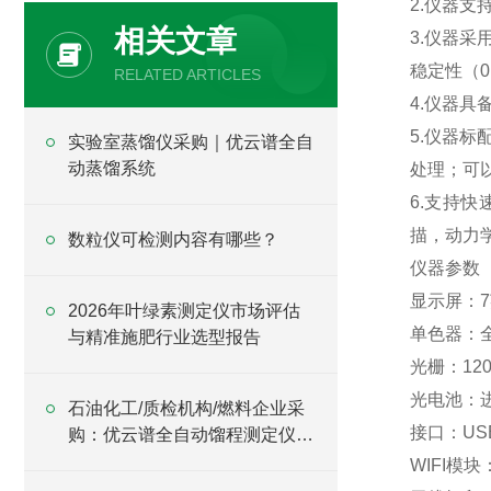
2.仪器支
相关文章
3.仪器采
稳定性（0.
RELATED ARTICLES
4.仪器具
5.仪器标
实验室蒸馏仪采购｜优云谱全自
动蒸馏系统
处理；可
6.支持
描，动力
数粒仪可检测内容有哪些？
仪器参数
显示屏：7
2026年叶绿素测定仪市场评估
单色器：全
与精准施肥行业选型报告
光栅：120
光电池：
石油化工/质检机构/燃料企业采
接口：US
购：优云谱全自动馏程测定仪质
量管理体系认证
WIFI模块