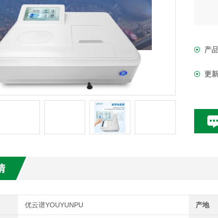
产
更
情
优云谱YOUYUNPU
产地