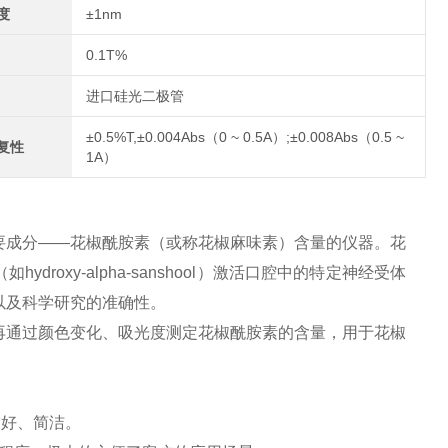
度
±1nm
0.1T%
进口硅光二极管
±0.5%T,±0.004Abs（0 ~ 0.5A）;±0.008Abs（0.5 ~
复性
1A）
要成分——花椒酰胺素（或称花椒麻味素）含量的仪器。花
oxy-alpha-sanshool）激活口腔中的特定神经受体
以及科学研究的准确性。
再通过颜色变化、吸光度测定花椒酰胺素的含量，用于花椒
友好、简洁。