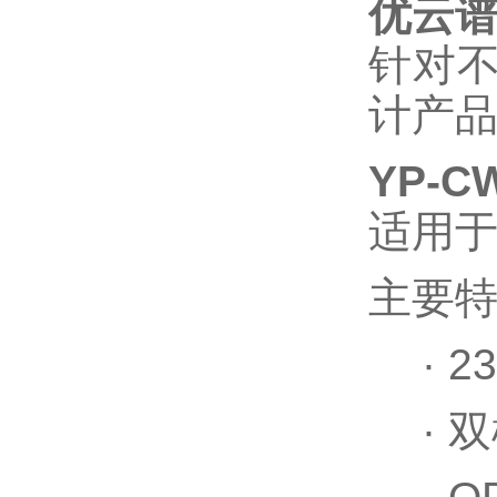
优云
针对
计产
YP-C
适用
主要
·
2
·
双