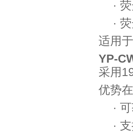
·
荧
·
荧
适用
YP-C
采用
1
优势
·
可
·
支