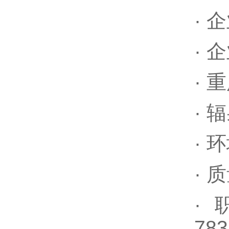
·
企
·
企
·
重
·
辐
·
环
·
质
·
78