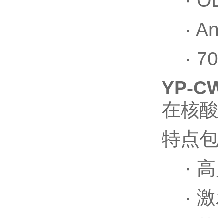
·
O
·
An
·
7
YP-C
在核
特点
·
高
·
激