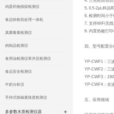
4.
三光程自动切
鸡蛋药物残留检测仪
5. 0.5-2μL
样品
6.
检测时间小于
食品快检前处理一体机
7.
支持
WiFi
无线
8.
内置热敏打印
真菌毒素检测仪
肉制品检测仪
四、型号配置分
食用油检测仪苯并芘检测仪
YP-CWF1
：三
YP-CWF2
：三
食品安全检测仪
YP-CWF3
：
190
牛奶分析仪
YP-CWF4
：全
手持式辣椒素辣度检测仪
五、应用领域
多参数水质检测仪器