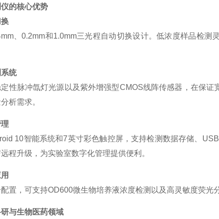
测仪的核心优势
切换
04mm、0.2mm和1.0mm三光程自动切换设计。低浓度样
测系统
稳定性脉冲氙灯光源以及紫外增强型
CMOS线阵传感器，在保
量分析需求。
管理
roid
10智能系统和7英寸彩色触控屏，支持检测数据存储、USB
与远程升级，为实验室数字化管理提供便利。
应用
号配置，可支持
OD600微生物培养液浓度检测以及高灵敏度荧
科研与生物医药领域