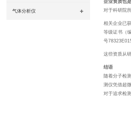
企业资质也
对于科研院
气体分析仪
相关企业已
等级证书（编号
号78323E
这些资质从
结语
随着分子检
测仪凭借超
对于追求检