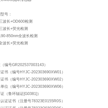
列型号：
三波长
+OD600
检测
三波长
+
荧光检测
190-850nm
全波长检测
全波长
+
荧光检测
业（编号
GR202537003143
）
级证书（编号
HYJC-202303690XW01
）
级证书（编号
HYJC-202303690XW02
）
用单位（编号
HYJC-202303690XW06
）
可证（鲁环辐证
[G0381]
）
系认证证书（注册号
78323E0155R0S
）