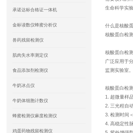
生命科学实
承诺达标合格证一体机
金标读数仪蜂蜜分析仪
什么是核酸
核酸蛋白检
兽药残留检测仪
核酸蛋白检
肌肉失水率测定仪
广泛应用于
食品添加剂检测仪
监测实验室
牛奶冰点仪
核酸蛋白检
1.
超微量样
牛奶体细胞计数仪
2.
三光程自
3.
检测时间
蜂蜜检测仪麻度检测仪
4.
高稳定性
鸡蛋药物残留检测仪
5.
紫外增强