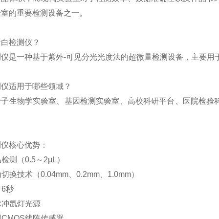
验室的重要检测设备之一。
蛋白检测仪？
测仪是一种基于紫外
-
可见分光光度法的超微量检测设备，主要用
测仪适用于哪些领域？
分子生物学实验室、基因检测实验室、高校科研平台、医院检验
。
测仪核心优势：
品检测（
0.5
～
2μL
）
动切换技术（
0.04mm
、
0.2mm
、
1.0mm
）
＜
6
秒
脉冲氙灯光源
型
CMOS
线阵传感器