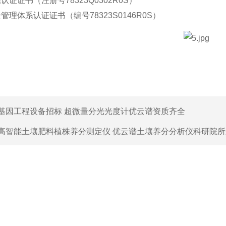
系认证证书（注册号
78323Q0302R0S
）
全管理体系认证证书（编号
78323S0146R0S
）
基因工程设备招标 超微量分光光度计优云谱资质齐全
高智能土壤肥料植株养分测定仪 优云谱土壤养分分析仪科研院所