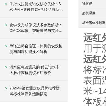
辐射源
手持式拉曼光谱仪核心优势：3
秒快检+透过包装+危险品自动报
热板温度
警
标准黑体发射率
化学发光成像仪技术参数解析：
CMOS成像、智能曝光与实验应
远红
用
用于
承诺达标合格证一体机的农残检
测与溯源功能技术解析
远红
将标
污水应急监测采购 优云谱水中
大肠杆菌检测仪原厂报价
表面
米~
2026年馏程测定仪品牌推荐榜
国标检测设备选购指南
体板