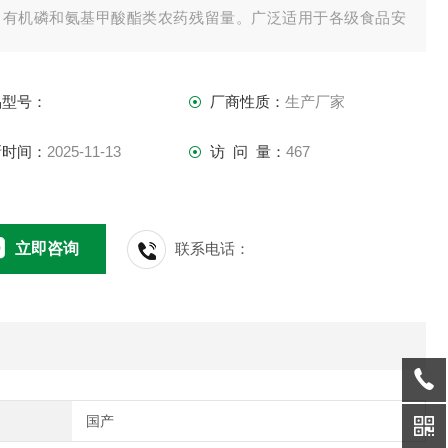
中有机磷和氨基甲酸酯类农药残留量。广泛适用于各级食品安
监测部门、蔬菜生产基地、蔬菜批发基地、农贸市场、食品超
、食品安全检测流动车、卫生防疫、环境保护等领域。
品型号：
厂商性质：
生产厂家
新时间：
2025-11-13
访 问 量：
467
立即咨询
联系电话：
国产