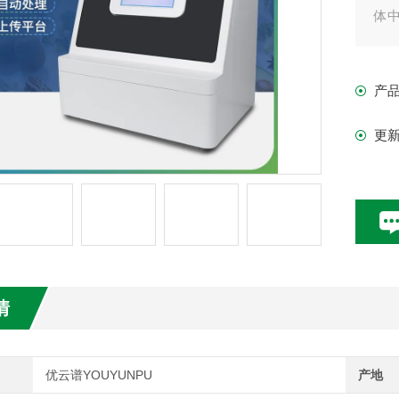
体
全
市
产
更
情
优云谱YOUYUNPU
产地