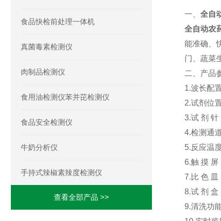
一、
全自
食品快检前处理一体机
全自动农
能准确、
真菌毒素检测仪
门、蔬菜
肉制品检测仪
二、产品
1.波长配置
食用油检测仪苯并芘检测仪
2.试剂位
3.试 剂
食品安全检测仪
4.检测通
牛奶分析仪
5.反应温
6.触 摸 
手持式辣椒素辣度检测仪
7.比 色 皿：
8.试 剂
查看全部产品 >>
9.清洗