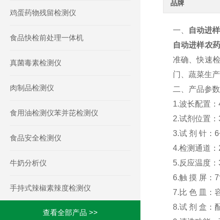
品牌
鸡蛋药物残留检测仪
一、
自动进样
食品快检前处理一体机
自动进样农
准确、快速
真菌毒素检测仪
门、蔬菜生产
肉制品检测仪
二、产品参数
1.波长配置：4
食用油检测仪苯并芘检测仪
2.试剂位置：
3.试 剂 针
食品安全检测仪
4.检测通道：
牛奶分析仪
5.反应温度：
6.触 摸 屏
手持式辣椒素辣度检测仪
7.比 色 皿：容量
8.试 剂 
查看全部产品 >>