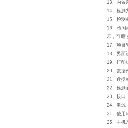
13、内
14、检
15、检
16、检
示，可通
17、项
18、界
19、打印
20、数据
21、数
22、检测
23、接口
24、电源：输
31、使用
25、主机尺寸