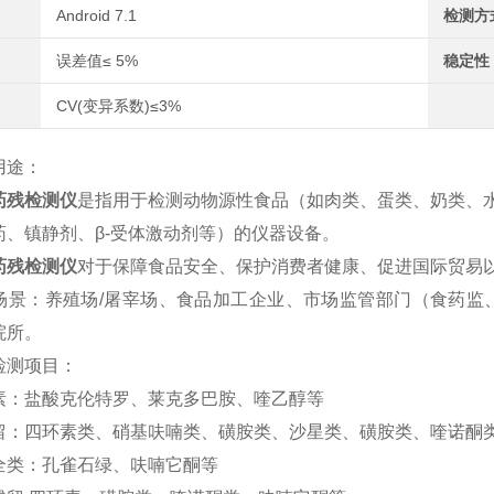
Android 7.1
检测方
误差值≤ 5%
稳定性
CV(变异系数)≤3%
用途：
药残检测仪
是指用于检测动物源性食品（如肉类、蛋类、奶类、
药、镇静剂、β-受体激动剂等）的仪器设备。
药残检测仪
对于保障食品安全、保护消费者健康、促进国际贸易
场景：养殖场/屠宰场、食品加工企业、市场监管部门（食药监
院所。
检测项目：
素：盐酸克伦特罗、莱克多巴胺、喹乙醇等
留：四环素类、硝基呋喃类、磺胺类、沙星类、磺胺类、喹诺酮
全类：孔雀石绿、呋喃它酮等