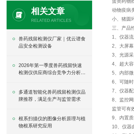
蛋类药物
相关文章
动物疫病
小、猪圆
RELATED ARTICLES
三、产品
1、仪器
兽药残留检测仪厂家｜优云谱食
品安全检测设备
2、大屏
3、光源
4、超大
2026年第一季度兽药残留快速
检测仪供应商综合竞争力分析报
5、内部
告
6、可随
7、仪器
多通道智能化兽药残留检测仪品
牌推荐，满足生产与监管需求
8、监控
监管可有
9、内置
根系扫描仪的图像分析原理与植
物根系研究应用
10、仪器