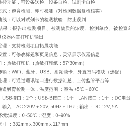
置质控功能，可设备送检、设备自检、试剂卡自检
测方式：孵育检测、即时检测（对检测数据复检核实）
测曲线：可以对试剂卡的检测核验，防止误判
测结果：报告出检测项目、被测物质的浓度、检测单位、被检查
过仪器内置打印机输出
目管理：支持检测项目拓展功能
面设置：可修改标题和页尾信息，灵活展示仪器信息
机：热敏打印机（热敏打印纸：57*30mm）
传输：WiFi、蓝牙、USB、射频读卡、外置扫码模块（选配）
据处理：可通过通讯端口进行数据汇总、上传监管平台等
通道孵育检测一体，温度范围 ：室温 +5℃ ~ 60℃
：USB接口：2个；USB-B接口：1个；LAN接口：1个 ；DC电源接
入：AC 220V ± 20V, 50Hz ± 1Hz；输出：DC 12V, 5A
环境:温度：0~50℃；湿度：0~90%
 ：382mm x 300mm x 117mm