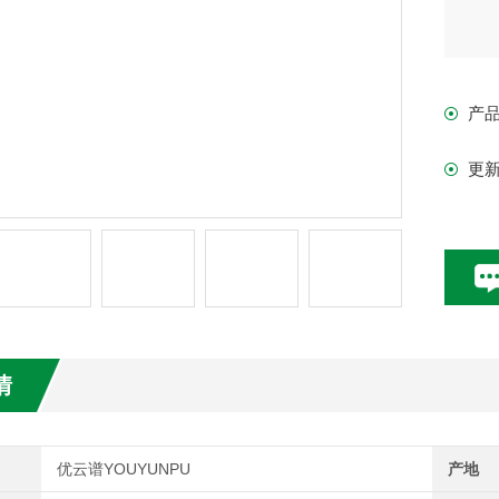
产
更
情
优云谱YOUYUNPU
产地