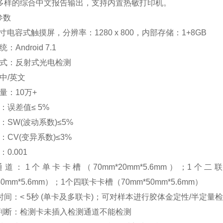
式多样的综合中文报告输出，支持内置热敏打印机。
参数
英寸电容式触摸屏，分辨率：1280 x 800，内部存储：1+8GB
Android 7.1
方式：反射式光电检测
中/英文
量：10万+
：误差值≤ 5%
：SW(波动系数)≤5%
：CV(变异系数)≤3%
0.001
道：1个单卡卡槽（70mm*20mm*5.6mm）；1个二联
40mm*5.6mm）；1个四联卡卡槽（70mm*50mm*5.6mm）
时间：< 5秒 (单卡及多联卡)；可对样本进行胶体金定性/半定量
卡判断：检测卡未插入检测通道不能检测