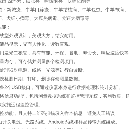
残留 四环素，磺胺类，喹诺酮类，呋喃它酮等
类：新城疫、牛羊口蹄疫、牛羊结核病、牛羊包虫、牛羊布病、
环、犬细小病毒、犬瘟热病毒、犬狂犬病毒等
性能：
流线型外观设计，美观大方，结实耐用。
幕液晶显示，界面人性化，读数直观。
采用发光二极管，具有节能、环保、省电、寿命长、响应速度快等
容量内存，可存储并测量多个检测项目。
微处理器对电源、线路、光源等进行自诊断。
时按检测日期、打印、删除存储测量数据。
配备2个USB接口，可通过仪器本身进行数据处理和统计分析。
网络信息功能*，包括测量数据系统和监控管理系统，实施数集、
效实施远程监控管理。
质控功能，且支持二维码扫描录入样本信息，避免人工错误
由开关电源、光路系统、Android系统和样品传输系统组成。