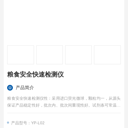
粮食安全快速检测仪
产品简介
粮食安全快速检测仪性：采用进口荧光微球，颗粒均一，从源头
保证产品稳定性好，批次内、批次间重现性好。试剂条可常温运
存，无需冷藏。检测后，试剂条烘干后可保存一年，实现结果的
可追溯性。采用恒温器装置，一条一孔，自动计时，不受外界温
产品型号：YP-L02
湿度影响，适用场地更广。