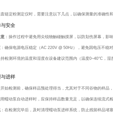
动直链淀粉测定仪时，需要注意以下几点，以确保测量的准确性
作与安全
注意
：操作过程中避免用尖锐物触碰触摸屏，以防划伤屏幕，影
查
：确保电源电压稳定（AC 220V @ 50Hz），避免因电压不
持检测环境的温度和湿度在设备建议范围内（温度0~40°C，湿
理与进样
在开始检测前，确保样品预处理得当，尤其对于不同谷物的样品
利用蠕动泵自动进样时，应保持样品数量充足，以确保连续流式
统
：在检测完毕后，及时清理蠕动泵进样系统，防止残留样品堵