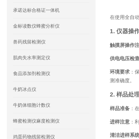
承诺达标合格证一体机
在使用全自
金标读数仪蜂蜜分析仪
1.
仪器操
兽药残留检测仪
触摸屏操作
肌肉失水率测定仪
供电电压检
环境要求
：保
食品添加剂检测仪
测准确度。
牛奶冰点仪
2.
样品处
牛奶体细胞计数仪
样品准备
：
蜂蜜检测仪麻度检测仪
进样注意
：
清洁进样系
鸡蛋药物残留检测仪