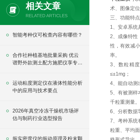
相关文章
术、图像定位
RELATED ARTICLES
三、功能特点
1、安卓系统
智能考种仪可检查内容有哪些？
2、成像特性
性，有效减小
合作社种植基地批量采购 优云
率。
谱野外款测土配方施肥仪享专属
3、数粒精度
采购优惠
≤±1mg；
运动粘度测定仪在液体性能分析
4、能自动测
中的应用与技术要点
5、有被测样
千粒重测量。
2026年真空冷冻干燥机市场评
6、分析数据
估与制药行业选型报告
7、考种系统
粒重、平均面
振实密度仪的振动原理及粉末颗
格形式导出，