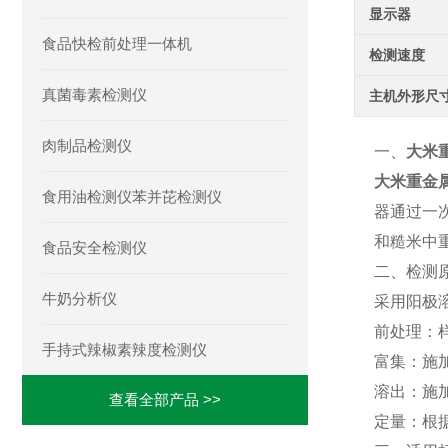
显示器
食品快检前处理一体机
检测速度
真菌毒素检测仪
主机外形尺
肉制品检测仪
一、
大米
大米重金
食用油检测仪苯并芘检测仪
器通过一
和糙米中
食品安全检测仪
二、检测
牛奶分析仪
采用阳极
前处理：样
手持式辣椒素辣度检测仪
富集：施
溶出：施
查看全部产品 >>
定量：根