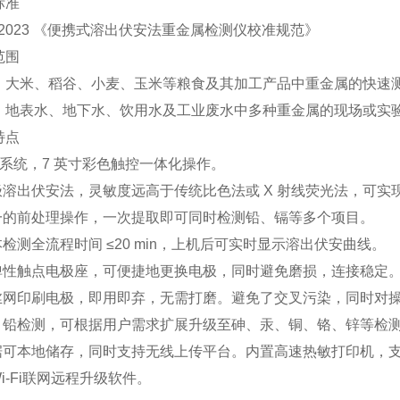
标准
037-2023 《便携式溶出伏安法重金属检测仪校准规范》
范围
：大米、稻谷、小麦、玉米等粮食及其加工产品中重金属的快速
：地表水、地下水、饮用水及工业废水中多种重金属的现场或实
特点
oid 系统，7 英寸彩色触控一体化操作。
极溶出伏安法，灵敏度远高于传统比色法或 X 射线荧光法，可实
统一的前处理操作，一次提取即可同时检测铅、镉等多个项目。
本检测全流程时间 ≤20 min，上机后可实时显示溶出伏安曲线。
式弹性触点电极座，可便捷地更换电极，同时避免磨损，连接稳定
性丝网印刷电极，即用即弃，无需打磨。避免了交叉污染，同时对
镉、铅检测，可根据用户需求扩展升级至砷、汞、铜、铬、锌等检
数据可本地储存，同时支持无线上传平台。内置高速热敏打印机，
Wi-Fi联网远程升级软件。