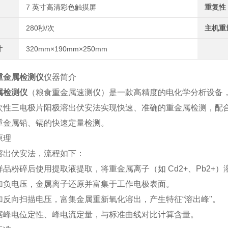
7 英寸高清彩色触摸屏
重复性
280秒/次
主机重
寸
320mm×190mm×250mm
重金属检测仪
仪器简介
属检测仪
（粮食重金属速测仪）是一款高精度的电化学分析设备
次性三电极片阳极溶出伏安法实现快速、准确的重金属检测，配
重金属铅、镉的快速定量检测。
原理
溶出伏安法，流程如下：
品粉碎后使用提取液提取，将重金属离子（如 Cd2+、Pb2+）
加负电压，金属离子还原并富集于工作电极表面。
加反向扫描电压，富集金属重新氧化溶出，产生特征“溶出峰"。
据峰电位定性、峰电流定量，与标准曲线对比计算含量。