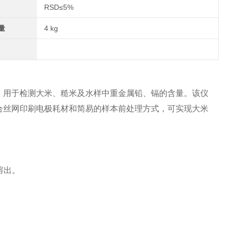
RSD≤5%
量
4 kg
，用于检测大米、糙米及水样中重金属铅、镉的含量。该仪
合丝网印刷电极耗材和简易的样本前处理方式，可实现大米
溶出。