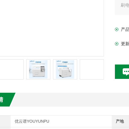
刷
属
产
更
情
优云谱YOUYUNPU
产地