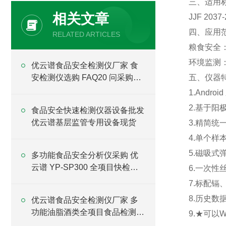
三、适用
相关文章
JJF 2
四、应用
RELATED ARTICLES
粮食安全
环境监测
优云谱食品安全检测仪厂家 食
安检测仪选购 FAQ20 问采购指
五、仪器
南
1.Andr
2.基于阳
食品安全快速检测仪器设备批发
优云谱基层监管专用设备现货
3.精简
4.单个样
5.磁吸
多功能食品安全分析仪采购 优
云谱 YP-SP300 全项目快检设
6.一次
备直供
7.标配
8.历史
优云谱食品安全检测仪厂家 多
功能油脂酒类全项目食品检测仪
9.★可以
批发