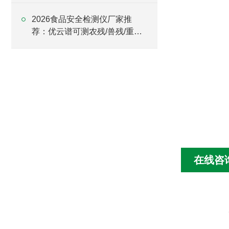
2026食品安全检测仪厂家推
荐：优云谱可测农残/兽残/重金
属/添加剂/真菌毒素
在线咨