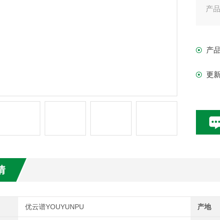
产
产
更
情
优云谱YOUYUNPU
产地