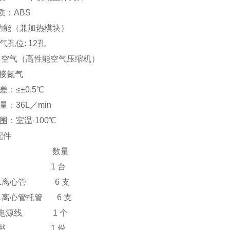
质：ABS
功能（兼加热模块）
气孔位: 12孔
A: 空气（高性能空气压缩机）
可接氮气
差：≤±0.5℃
量：36L／min
围：室温-100℃
配件
 名称 数量
主机 1 台
mL离心管 6 支
L离心管托管 6 支
插电源线 1 个
明书 1 份