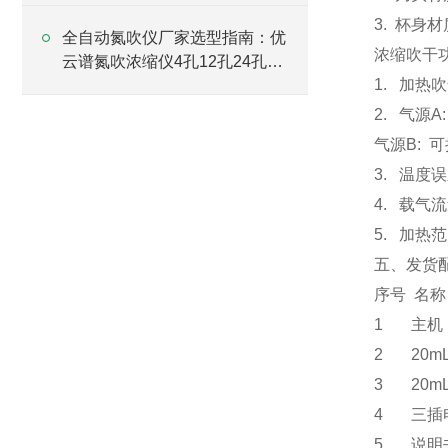
3. 杯身材
全自动氮吹仪厂家选型指南：优
浓缩吹干
云谱氮吹浓缩仪4孔12孔24孔型
1. 加热吹
号介绍
2. 气源
气源B: 
3. 温度误
4. 载气流
5. 加热范
五、发货
序号
1 
2 20
3 20m
4 三
5 说