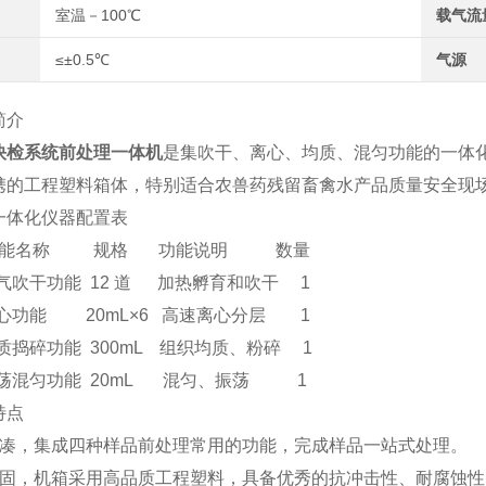
室温－100℃
载气流
≤±0.5℃
气源
简介
快检系统前处理一体机
是集吹干、离心、均质、混匀功能的一体
携的工程塑料箱体，特别适合农兽药残留畜禽水产品质量安全现
一体化仪器配置表
功能名称 规格 功能说明 数量
吹干功能 12 道 加热孵育和吹干 1
功能 20mL×6 高速离心分层 1
捣碎功能 300mL 组织均质、粉碎 1
混匀功能 20mL 混匀、振荡 1
特点
紧凑，集成四种样品前处理常用的功能，完成样品一站式处理。
稳固，机箱采用高品质工程塑料，具备优秀的抗冲击性、耐腐蚀性