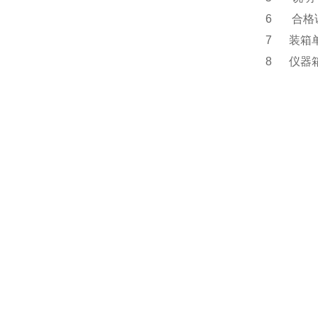
6 合
7 装
8 仪