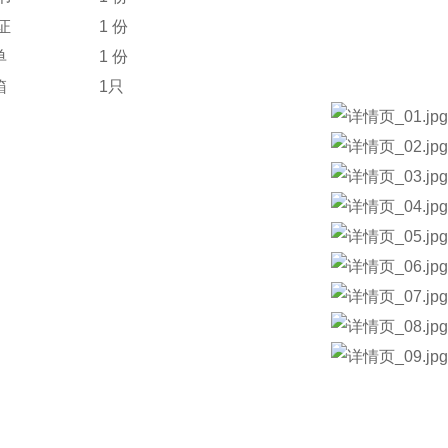
格证 1 份
箱单 1 份
器箱 1只