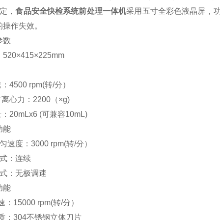
稳定，
食品安全快检系统前处理一体机
采用五寸全彩色液晶屏，
的操作失效。
参数
20×415×225mm
：4500 rpm(转/分）
离心力：2200（×g)
：20mLx6 (可兼容10mL)
功能
匀速度：3000 rpm(转/分）
方式：连续
方式：无极调速
功能
：15000 rpm(转/分）
材质：304不锈钢立体刀片