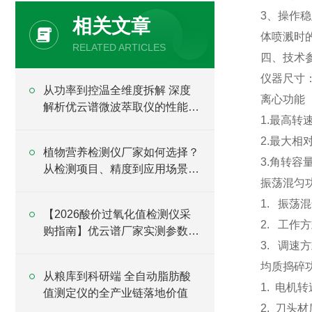
3、操作
相关文章
体喷溅时
RELATED ARTICLES
四、技术
仪器尺寸：5
从功率到控温全维度拆解 深度
离心功能
解析优云谱微波萃取仪的性能底
1.最高转速
层逻辑
2.最大相对
植物营养检测仪厂家如何选择？
3.角转容量
从检测项目、精度到应用场景全
振荡混匀
面分析
1. 振荡混
【2026酸价过氧化值检测仪采
2. 工作
购指南】优云谱厂家实测参数与
3. 调速
选型对比
均质捣碎
从粮库到科研端 全自动脂肪酸
1. 电机转速
值测定仪的全产业链落地价值
2. 刀头