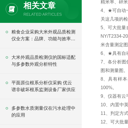
精米率、碎米率
相关文章
4、★可自动
RELATED ARTICLES
关这几项的检
5、可大批量自
粮食企业采购大米外观品质检测
NY/T2334
仪全方案：品牌、功能与效率解
米含量测定图
析
6、★具有自
大米外观品质检测仪的国标适配
7、各分析图
与多参数外观分析特性
图和测量图。
8、具有样本
平面原位根系分析仪采购 优云
100%。
谱非破坏根系监测设备厂家供应
9、仪器有云
10、内置中
多参数水质测量仪在污水处理中
11、判定方
的应用
12、可大批