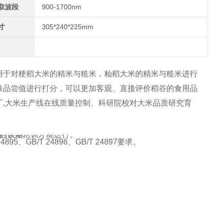
取波段
900-1700nm
寸
305*240*225mm
用于对粳稻大米的精米与糙米，籼稻大米的精米与糙米进行
味品尝值进行打分，可以更加客观、直接评价稻谷的食用品
,大米生产线在线质量控制、科研院校对大米品质研究育
的误差。
进行长期培训才能进行。
B/T 24896、GB/T 24897要求
。
7要求