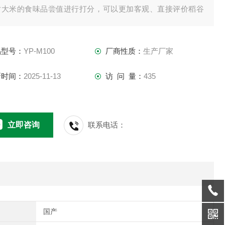
对大米的食味品尝值进行打分，可以更加客观、直接评价稻谷
食用品质。该仪器广泛用于大米收购储备环节、鉴定糙米和大
品质、大米加工厂,大米生产线在线质量控制、科研院校对大米
品型号：
YP-M100
厂商性质：
生产厂家
质研究育种等领域。
新时间：
2025-11-13
访 问 量：
435
立即咨询
联系电话：
国产