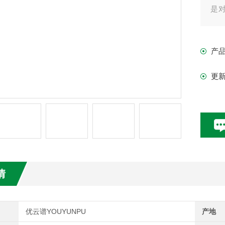
是
的
米
产
品
更
情
优云谱YOUYUNPU
产地