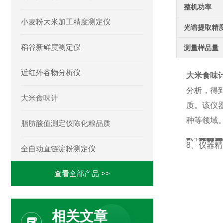
整机功率
小麦粉大米加工精度测定仪
光谱提取精
稻谷新鲜度测定仪
测量样品量
近红外谷物分析仪
大米食味
分析，得
大米食味计
质。该仪
种等领域
脂肪酸值测定仪陈化粮品质
大米食味
具有如下
1、评价
2、分析
3、样品
4、样品
5、支持
6、可语
7、操作
8、仪器精
全自动直链淀粉测定仪
三、主要
1、检测
2、应用
3、检测
4、检测
5、测量样
6、仪器尺寸
7、重量：
8、主屏尺
9、使用环
10、储存环
11、使用
12、光源
13、整机
14、适配器
15、光谱提
16、光谱提
17、电池容
测量对象
测量项目
测量范围
品质度（食
水分：测量
蛋白质：测
直链淀粉：
采用样品
检测时间小
大米水分、蛋
仪器符合LS
查看全部产品 >>
相关文章