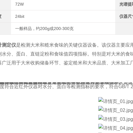
72W
光谱提
度
24bit
仪器尺
一般样品，约200g或200-300克
计测定仪
是检测大米和糙米食味的关键仪器设备。该仪器主要应
到水分、蛋白、直链淀粉和食味值四项指标。特别是对大米的食
器广泛用于大米收购储备环节、鉴定糙米和大米品质、大米加工厂
。
计测定仪
产品特点：
几个特点：
客观，代替人工食味品尝值，客观便捷，避免人工主观性评价造成
快速，从进料到结果显示只需90秒，可以快速检测多项指标。
无需制样和前处理过程，避免人工和前处理条件造成的误差。
池可拆卸，轻松更换样品，方便清洁保养。
远程售后维护和升级
音操作，一键式工作模式。
简单方便，任何人员均可使用；而化学和感法需要专业操作人员
度符合近红外仪器对水分、蛋白等检测指标的要求，符合GB/T 24895、G
技术性能指标：
指标：食味值，蛋白，水分，直链淀粉。
场景：收购、仓储、加工 检测场景：室内、车载检测
样本：大米
方式：漫反射
品量：一般样品，约200g或200-300克
：305*240*225mm
小于6kg
寸：7in
境温度：5-55℃
境湿度：-40-55℃
环境湿度：小于RH80%
使用时长：20000H
功率：72W
供电标准：25.2V/3.5A
取波段：900-1700nm
取精度：24bit
量：6000mAh
：粳稻大米、粳稻糙米、籼稻大米、籼稻糙米等样品
：
和精度要求
味值）：测量范围0~100；测量精度：重复性误差≤±0.5；
范围5%~30%；测量精度：重复性误差≤±0.5%；
量范围1%~35%；测量精度：重复性误差≤±0.5%；
测量范围5%-40%；测量精度：重复性误差≤±0.5%；
无损快速检测方式
于90s
白等检测精度符合GB/T 24895、GB/T 24896、GB/T 2489
/T 3108和LS/T 3247相关要求。
品质度（食味值）、水分、蛋白质含量、直链淀粉含量等指标