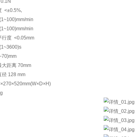
.1N
<±0.5%,
~100)mm/min
~100)mm/min
度 <0.05mm
~3600)s
~70)mm
大距离 70mm
 128 mm
270×520mm(W×D×H)
g