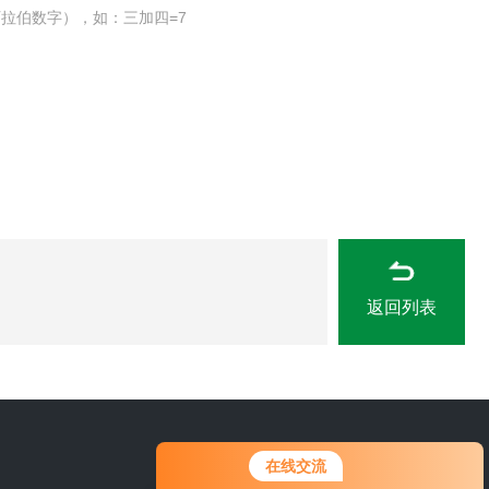
拉伯数字），如：三加四=7
返回列表
您好！欢迎前来咨询，很高兴为您
在线交流
服务，请问您要咨询什么问题呢？