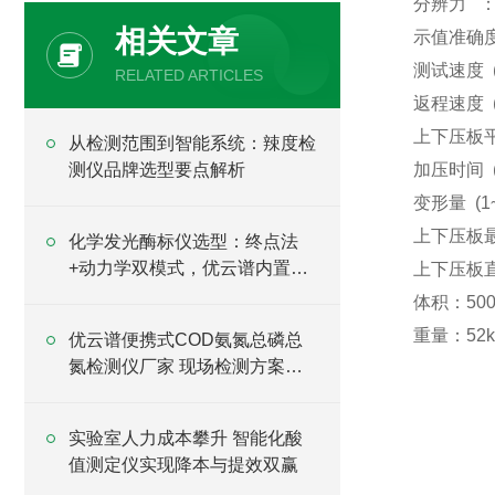
分辨力 ：0
相关文章
示值准确度 
测试速度 (1
RELATED ARTICLES
返程速度 (1
上下压板平行
从检测范围到智能系统：辣度检
测仪品牌选型要点解析
加压时间 (1
变形量 (1
上下压板最
化学发光酶标仪选型：终点法
+动力学双模式，优云谱内置用
上下压板直径
户自建工作流程
体积：500×
重量：52k
优云谱便携式COD氨氮总磷总
氮检测仪厂家 现场检测方案设
备现货报价
实验室人力成本攀升 智能化酸
值测定仪实现降本与提效双赢