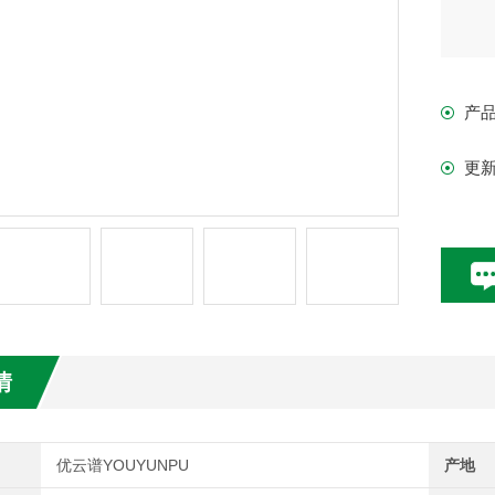
产
更
情
优云谱YOUYUNPU
产地