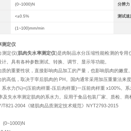
(0~1000)N
分辨力
<±0.5%
测试速
(1~100)mm/min
率测定仪
力测定仪(
肌肉失水率测定仪
)是肉制品水分压缩性能检测的专用
设计。具有各种参数测试、转换、调节、显示等功能。
肉质的重要性状，直接影响肉品加工的产量，也影响肌肉的嫩度
力的高低，取决于宰后肌肉的 PH。国内通常采用加压重量法来
系水力(%)=(压前肉样重-压后肉样重)一压前肉样重 x100%
肉率及失水率测定肌肉的系水力。应用于食品包装厂家、质检、商
/T821-2004《猪肌肉品质测定技术规范》NYT2793-2015
(0~1000)N