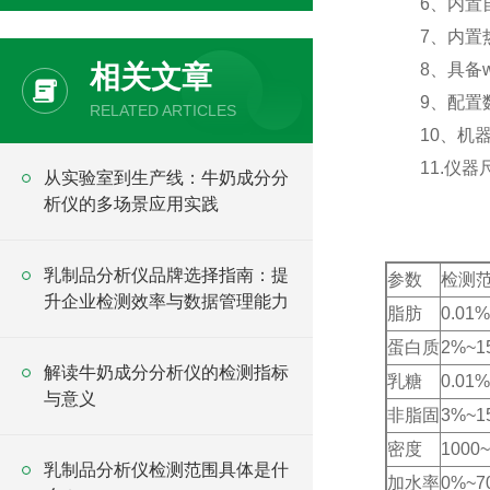
6、内置自
7、内置热
相关文章
8、具备wi
9、配置数
RELATED ARTICLES
10、机器
11.仪器尺寸：
从实验室到生产线：牛奶成分分
析仪的多场景应用实践
乳制品分析仪品牌选择指南：提
参数
检测
升企业检测效率与数据管理能力
脂肪
0.01
蛋白质
2%~1
解读牛奶成分分析仪的检测指标
乳糖
0.01
与意义
非脂固
3%~1
密度
1000~
乳制品分析仪检测范围具体是什
加水率
0%~7