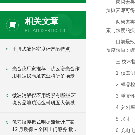
辣椒素类
辣椒素即可得
相关文章
辣椒素类
素与辣度的换算
RELATED ARTICLES
目前最辣
手持式液体密度计产品特点
辣度辣椒；螺
三.技术
光合仪厂家推荐：优云谱光合作
1. 仪器测
用测定仪满足农业科研多场景应
用
2. 样品
微波消解仪应用场景有哪些 环
3. 重复
境食品地质冶金科研五大领域全
4. 分辨率
汇总
5. 尺寸：
优云谱便携式明渠流量计厂家
12 月质保 + 全国上门服务 批量
6. 充电