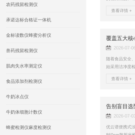
农药残留检测仪
基于ATP生物
查看详情 +
实现快速、定
承诺达标合格证一体机
云谱产品资料
了解设备配置。
金标读数仪蜂蜜分析仪
物发光检测技术
TP（三磷酸腺苷
2026-07-0
兽药残留检测仪
随着食品安全
肌肉失水率测定仪
始采用洁净度检
～24小时才能
查看详情 +
食品添加剂检测仪
测仪、食品微生
效率，广泛应
牛奶冰点仪
生产等领域。
每天需要对餐
告别盲目选
牛奶体细胞计数仪
传统检测方式周
2026-07-0
优云谱便携式浊度
蜂蜜检测仪麻度检测仪
860nm散射光