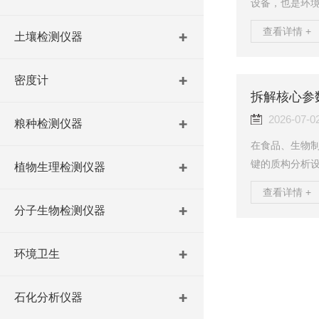
设备，也是环
于需要现场快
查看详情 +
土壤检测仪器
捷、检测速度
饮料及科研等
原理、功能特
密度计
仪？浊度是衡
水体的感官质量
2026-07-0
粮种检测仪器
在食品、生物
键的质构分析
植物生理检测仪器
及各类材料硬
查看详情 +
质构仪，能够
分子生物检测仪器
量化分析。本设备
GB/T6783-20
环境卫生
3702-2014、
石化分析仪器