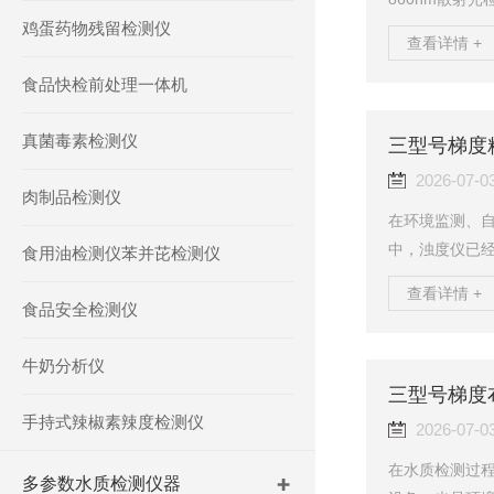
鸡蛋药物残留检测仪
GB存储（可存超
查看详情 +
机身IP65防护
食品快检前处理一体机
自动切换技术，量
加悬浮物浓度
真菌毒素检测仪
厂、环境监测、
2026-07-0
肉制品检测仪
在环境监测、
中，浊度仪已
食用油检测仪苯并芘检测仪
中悬浮颗粒物
查看详情 +
快速检测的用
食品安全检测仪
检测快、携带
别？如何根据应
牛奶分析仪
行详细解析。
室设备，便携式浊
手持式辣椒素辣度检测仪
2026-07-0
在水质检测过
多参数水质检测仪器