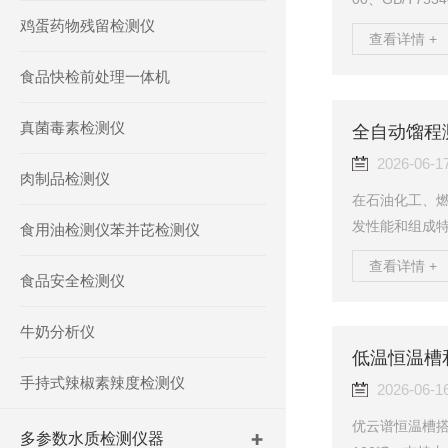
鸡蛋药物残留检测仪
目标准设计，
查看详情 +
脑油、煤油、柴
食品快检前处理一体机
T100铂电阻温
外光学检测技术自
真菌毒素检测仪
mL），半导体
全自动馏程
2026-06-1
肉制品检测仪
在石油化工、
发性能和组成
食用油检测仪苯并芘检测仪
性，越来越多
查看详情 +
测试工作。优云谱
食品安全检测仪
34-2004、GB
可实现天然汽
牛奶分析仪
柴油及其他类
低温恒温槽
的检测解决...
手持式辣椒素辣度检测仪
2026-06-1
优云谱恒温槽搭
多参数水质检测仪器