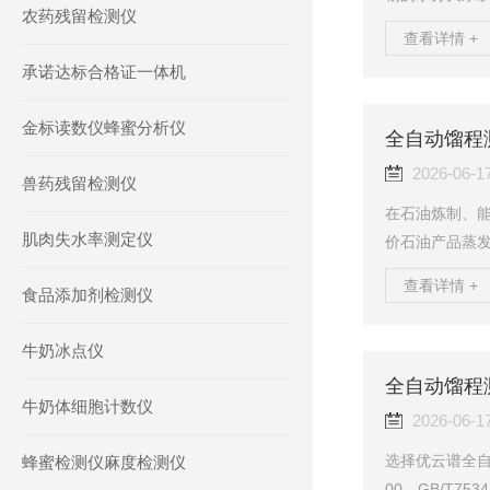
农药残留检测仪
究人员能够了
查看详情 +
抗旱育种等工
承诺达标合格证一体机
中吸收水分，
中，植物体内
金标读数仪蜂蜜分析仪
势值，帮助研究
全自动馏程
学研究·生态学研
2026-06-1
兽药残留检测仪
在石油炼制、
肌肉失水率测定仪
价石油产品蒸
程中的温度变
查看详情 +
食品添加剂检测仪
程数据已成为
验室分析仪器
牛奶冰点仪
据GB/T18255-
589-200
全自动馏程
牛奶体细胞计数仪
实验室提...
2026-06-1
选择优云谱全自动
蜂蜜检测仪麻度检测仪
00、GB/T7534