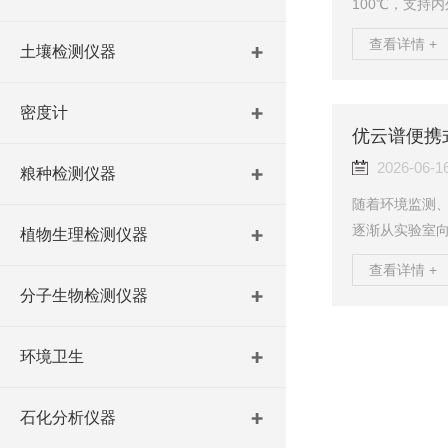
100℃，支持
场景高精度恒
查看详情 +
土壤检测仪器
是科研与工业
温恒温槽、恒温
功能定位恒温
密度计
通恒温水浴，
的宽温域区间。
2026-06-1
粮种检测仪器
随着环境监测
逐渐从实验室向
植物生理检测仪器
总磷、总氮等
查看详情 +
准确的便携式C
分子生物检测仪器
据管理水平。优
体化设计，集
环境卫生
体，可满足地
检测需求。什么
石化分析仪器