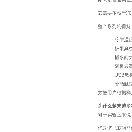
若需要多歧管冻
整个系列均保持
·
冷阱温
·
极限真
·
捕水能
·
隔板最
·
USB
数
·
智能触
方便用户根据样
为什么越来越多
对于实验室来说
优云谱已获得
**