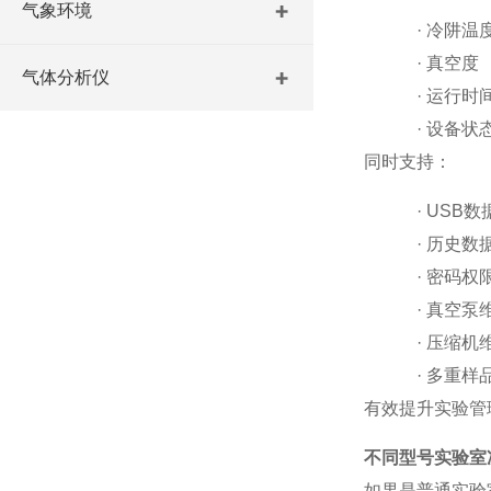
气象环境
·
冷阱温
·
真空度
气体分析仪
·
运行时
·
设备状
同时支持：
·
USB
数
·
历史数
·
密码权
·
真空泵
·
压缩机
·
多重样
有效提升实验管
不同型号实验室
如果是普通实验