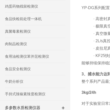
鸡蛋药物残留检测仪
YP-DG
系列配置
食品快检前处理一体机
·
高密封
·
极限真
真菌毒素检测仪
·
真空微
·
2L/s
真
肉制品检测仪
·
皮拉尼
·
KF25
快
食用油检测仪苯并芘检测仪
能够持续保持稳
食品安全检测仪
3、捕水能力达到3
牛奶分析仪
整个系列产品最
3kg/24h
手持式辣椒素辣度检测仪
对于实验室日常
多参数水质检测仪器