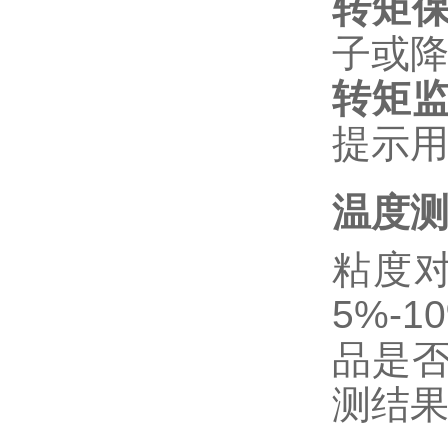
转矩
子或
转矩
提示
温度
粘度
5%-
品是
测结