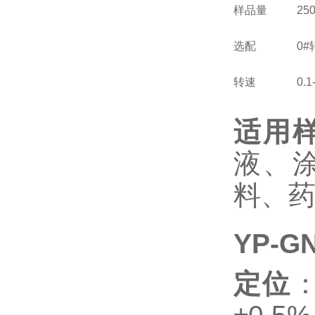
样品量
25
选配
0
转速
0.
适用
液、
料、
YP-
定位