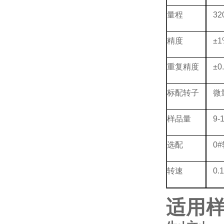
量程
32
精度
±
重复精度
±
标配转子
微
样品量
9-
选配
0
转速
0.
适用