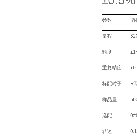
±0.
参数
指
量程
32
精度
±
重复精度
±
标配转子
R
样品量
50
选配
0
转速
0.