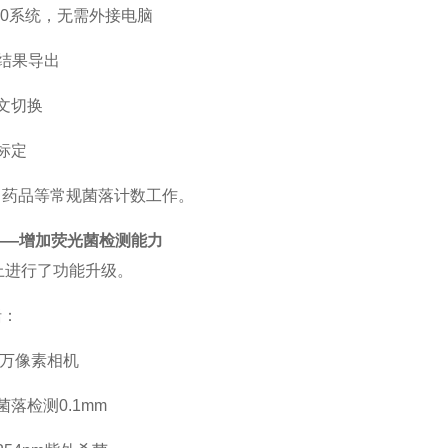
n10系统，无需外接电脑
F结果导出
文切换
标定
、药品等常规菌落计数工作。
——增加荧光菌检测能力
础上进行了功能升级。
括：
00万像素相机
菌落检测
0.1mm