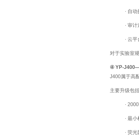
·
自动
·
审计
·
云平
对于实验室
④
YP-J400
J400属于高
主要升级包
·
20
·
最小
·
荧光