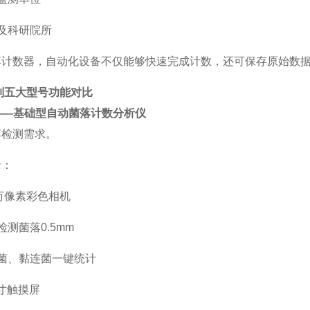
及科研院所
落计数器，自动化设备不仅能够快速完成计数，还可保存原始数
列五大型号功能对比
——基础型自动菌落计数分析仪
落检测需求。
括：
0万像素彩色相机
检测菌落
0.5mm
菌、黏连菌一键统计
3寸触摸屏