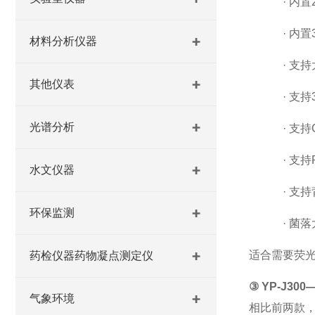
·
内置
·
内置
材料分析仪器
·
支持
其他仪表
·
支持
光谱分析
·
支持
·
支持
水文仪器
·
支持
环保监测
·
菌落
适合需要荧
药检仪器药物凝点测定仪
③
YP-J300
气象环境
相比前两款