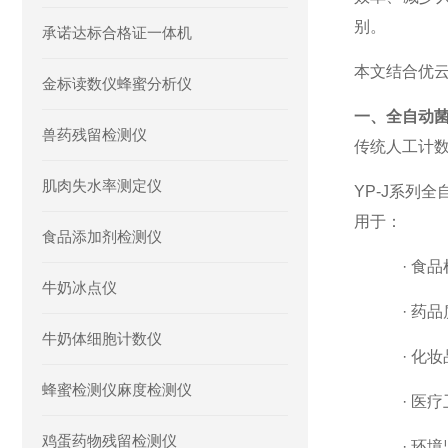
别。
承诺达标合格证一体机
本文结合优
金标读数仪蜂蜜分析仪
一、全自动
兽药残留检测仪
传统人工计
肌肉失水率测定仪
YP-J系列
用于：
食品添加剂检测仪
·
食品
牛奶冰点仪
·
药品
牛奶体细胞计数仪
·
化妆
蜂蜜检测仪麻度检测仪
·
医疗
鸡蛋药物残留检测仪
·
环境