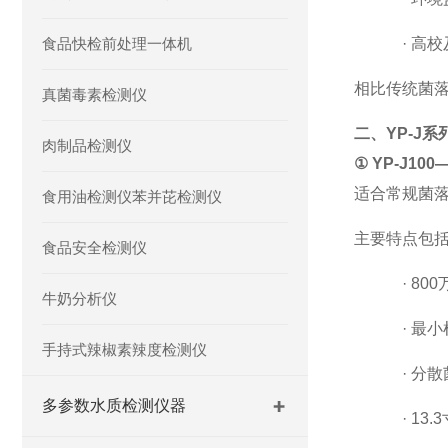
食品快检前处理一体机
·
高校
相比传统菌
真菌毒素检测仪
二、
YP-J
系
肉制品检测仪
①
YP-J100
适合常规菌
食用油检测仪苯并芘检测仪
主要特点包
食品安全检测仪
·
80
牛奶分析仪
·
最小
手持式辣椒素辣度检测仪
·
分散
多参数水质检测仪器
·
13.