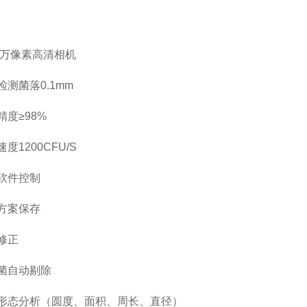
00万像素高清相机
检测菌落
0.1mm
精度
≥98%
速度
1200CFU/S
软件控制
方案保存
修正
菌自动剔除
形态分析（圆度、面积、周长、直径）