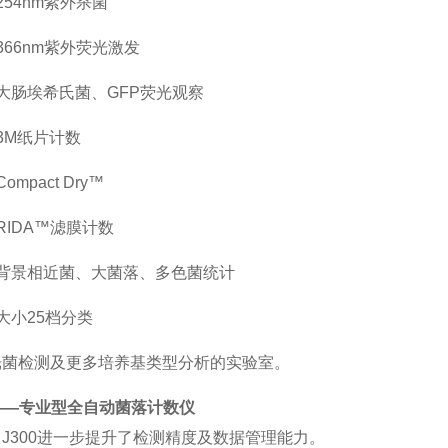
254nm紫外杀菌
366nm紫外荧光激发
大肠埃希氏菌、
GFP荧光观察
3M纸片计数
Compact
Dry™
RIDA™滤膜计数
背景相近菌、大菌落、多色菌统计
大小
25档分类
光菌检测及更多培养基类型分析的实验室。
——专业型全自动菌落计数仪
，
J300进一步提升了检测精度及数据管理能力。