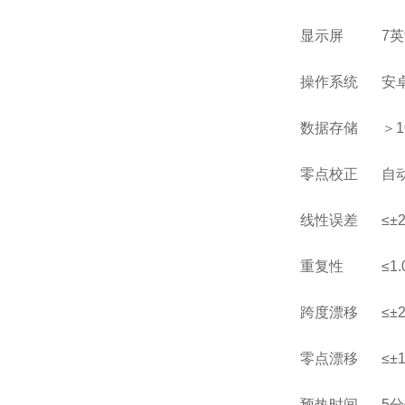
显示屏
7
操作系统
安
数据存储
＞
1
零点校正
自
线性误差
≤±
重复性
≤1
跨度漂移
≤±2
零点漂移
≤±1
预热时间
5