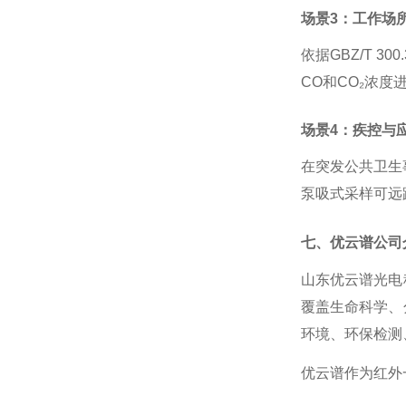
场景
3：工作场
依据
GBZ/T 
CO和CO₂浓
场景
4：疾控与
在突发公共卫生
泵吸式采样可远
七、优云谱公司
山东优云谱光电
覆盖生命科学、
环境、环保检测
优云谱作为红外