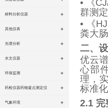
•
《
CJ
群测
材料分析仪器
•
《
HJ
其他仪表
粪大
光谱分析
二、
优云
水文仪器
心部
环保监测
理，
标准
药检仪器药物凝点测定仪
2.1
完
气象环境