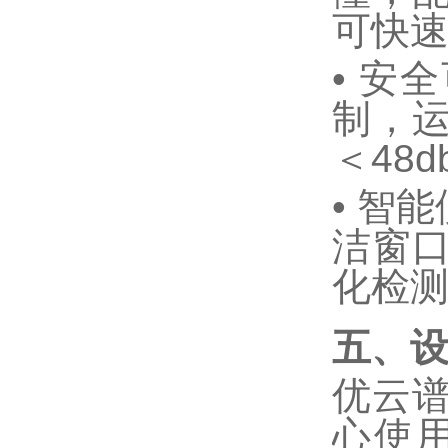
可快
•
安全
制，
＜
48d
•
智能
洁窗
化检
五、
优云
心使