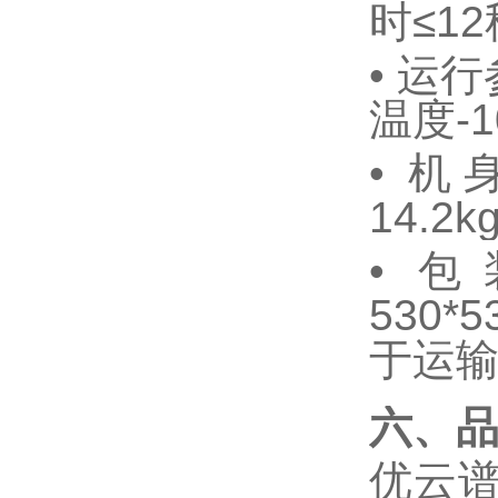
时
≤12
•
运行
温度
-
•
机
14.2k
•
包
530*5
于运
六、
优云