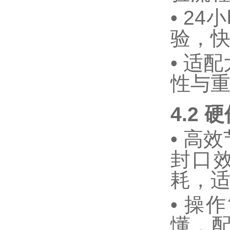
•
24
小
验，
•
适配
性与
4.2
硬
•
高效
封口
耗，
•
操作
懂，