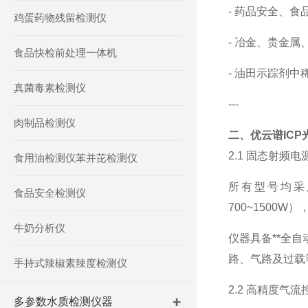
-
药品安全、食
鸡蛋药物残留检测仪
-
冶金、贵金属
食品快检前处理一体机
-
油田示踪剂中
真菌毒素检测仪
---
肉制品检测仪
二、优云谱
ICP
2.1
固态射频电
食用油检测仪苯并芘检测仪
所有型号均采
食品安全检测仪
700~1500W
）
牛奶分析仪
仪器具备
**
全自
路、气路及过载
手持式辣椒素辣度检测仪
2.2
高精度气流
多参数水质检测仪器