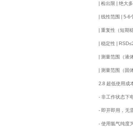
|
检出限
|
绝大多
|
线性范围
| 5-6
|
重复性（短期
|
稳定性
| RSD
≤
|
测量范围（液
|
测量范围（固
2.8
超低使用成
-
非工作状态下
-
即开即用，无
-
使用氩气纯度