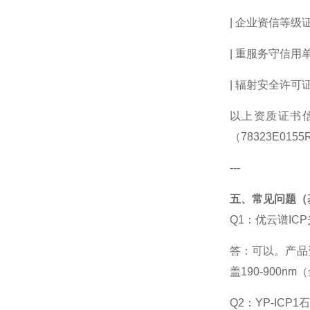
|
企业资信等级
|
重服务守信用
|
辐射安全许可
以上资质证书
（
78323E0155
---
五、常见问题（
Q1
：优云谱
ICP
答：可以。产品
盖
190-900nm
（
Q2
：
YP-ICP1
石