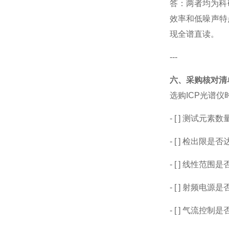
答：两者均为科
效率和低噪声特
现全谱直读。
---
六、采购核对清
选购
ICP
光谱仪
- [ ]
测试元素数
- [ ]
检出限是否
- [ ]
线性范围是否
- [ ]
射频电源是
- [ ]
气流控制是