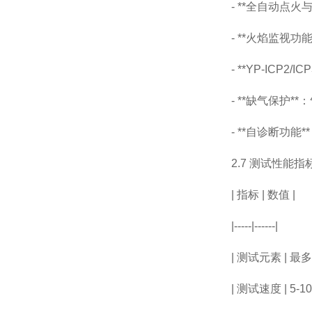
- **
全自动点火
- **
火焰监视功
- **YP-ICP2/ICP
- **
缺气保护
**
：
- **
自诊断功能
**
2.7
测试性能指
|
指标
|
数值
|
|-----|------|
|
测试元素
|
最多
|
测试速度
| 5-10