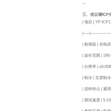
---
三、优云谱
ICP
|
项目
| YP-ICP1
|-----|----------------
|
检测器
|
光电倍
|
波长范围
| 190
|
分辨率
|
≤
0.00
|
制冷
|
无需制
|
进样特点
|
通
|
测试速度
| 5-10