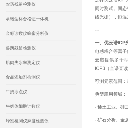
农药残留检测仪
同时测试。固态
线光栅），恒温
承诺达标合格证一体机
---
金标读数仪蜂蜜分析仪
一、优云谱
ICP
兽药残留检测仪
电感耦合等离子
云谱提供多个
肌肉失水率测定仪
ICP3
（全谱直读
食品添加剂检测仪
可测元素范围：
牛奶冰点仪
典型应用领域：
牛奶体细胞计数仪
-
稀土工业、硅
-
矿石分析、金
蜂蜜检测仪麻度检测仪