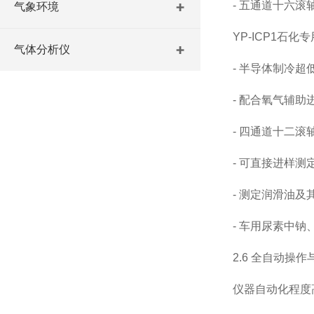
-
五通道十六滚
气象环境
YP-ICP1
石化专
气体分析仪
-
半导体制冷超
-
配合氧气辅助
-
四通道十二滚
-
可直接进样测
-
测定润滑油及
-
车用尿素中钠
2.6
全自动操作
仪器自动化程度