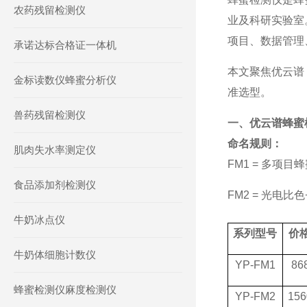
农药残留检测仪
业及科研实验室
项目、数据管理
承诺达标合格证一体机
本文聚焦优云谱
金标读数仪蜂蜜分析仪
准选型。
兽药残留检测仪
一、优云谱蜂蜜
命名规则：
肌肉失水率测定仪
FM1 =
多项目蜂
食品添加剂检测仪
FM2 =
光电比色
牛奶冰点仪
系列型号
价
牛奶体细胞计数仪
YP-FM1
86
蜂蜜检测仪麻度检测仪
YP-FM2
156