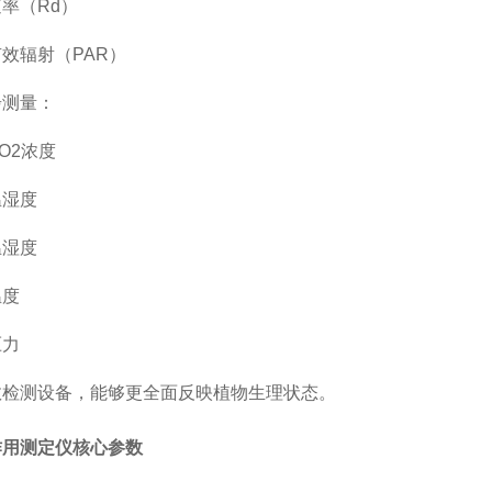
速率（
Rd
）
有效辐射（
PAR
）
步测量：
O2
浓度
温湿度
温湿度
温度
压力
数检测设备，能够更全面反映植物生理状态。
作用测定仪核心参数