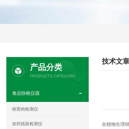
技术文
产品分类
PRODUCTS CATEGORY
食品快检仪器
病害肉检测仪
农药残留检测仪
在植物生理