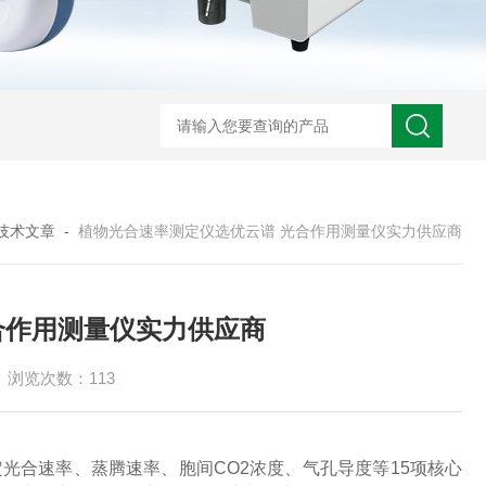
技术文章
-
植物光合速率测定仪选优云谱 光合作用测量仪实力供应商
合作用测量仪实力供应商
浏览次数：113
定光合速率、蒸腾速率、胞间
CO2
浓度、气孔导度等
15
项核心