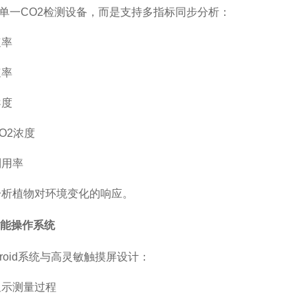
单一
CO2
检测设备，而是支持多指标同步分析：
速率
速率
导度
O2
浓度
利用率
分析植物对环境变化的响应。
id智能操作系统
roid
系统与高灵敏触摸屏设计：
显示测量过程