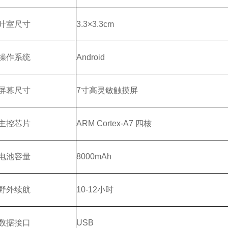
叶室尺寸
3.3×3.3cm
操作系统
Android
屏幕尺寸
7寸高灵敏触摸屏
主控芯片
ARM Cortex-A7 四核
电池容量
8000mAh
野外续航
10-12小时
数据接口
USB