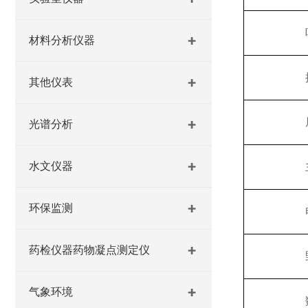
材料分析仪器
其他仪表
光谱分析
水文仪器
环保监测
药检仪器药物凝点测定仪
气象环境