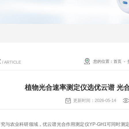
章
您的位置：
首页
-
/ ARTICLE
植物光合速率测定仪选优云谱 光
更新时间：2026-05-14
研究与农业科研领域，优云谱光合作用测定仪
YP-GH1
可同时测