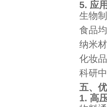
5. 应
生物
食品
纳米
化妆
科研
五、
1. 