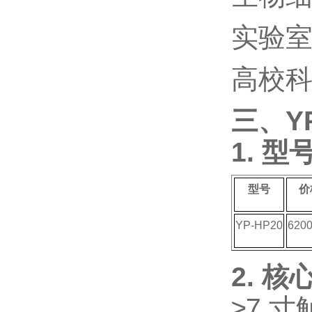
实验
高校
三、
Y
1. 型
型号
价
YP-HP20
620
2. 核
≥7
寸