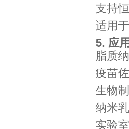
支持
适用
5. 应
脂质
疫苗
生物
纳米
实验