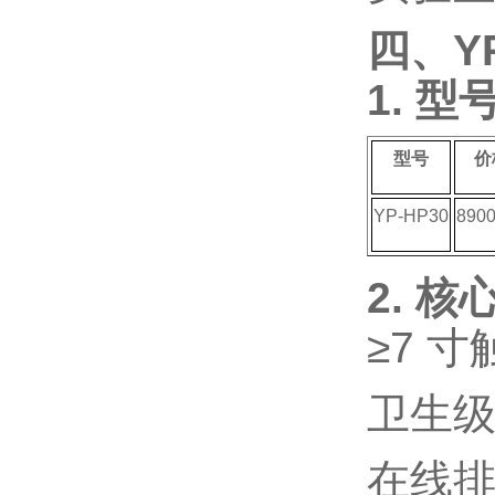
四、
Y
1. 型
型号
价
YP-HP30
890
2. 核
≥7
寸
卫生
在线